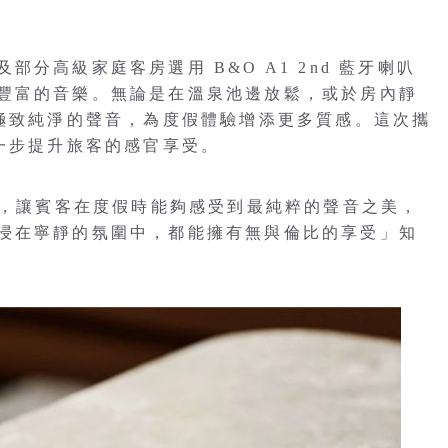
分高級家庭客房選用 B&O A1 2nd 藍牙喇叭
豐富的音樂。無論是在溫泉池邊放鬆，或於房內靜
來極致純淨的聲音，為度假體驗增添更多質感。這次攜
一步提升旅客的感官享受。
術，讓賓客在度假時能夠感受到最純粹的聲音之美，
浸在寧靜的氛圍中，都能擁有無與倫比的享受」知