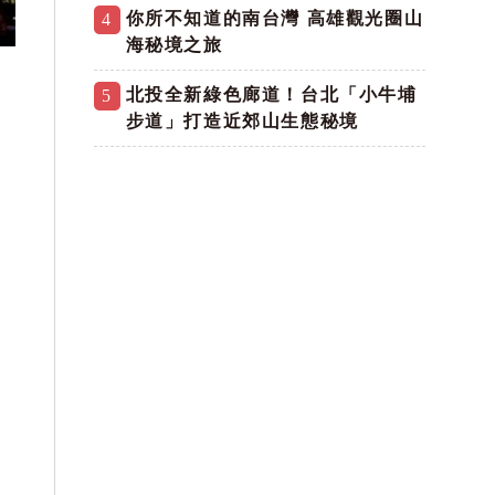
你所不知道的南台灣 高雄觀光圈山
4
海秘境之旅
北投全新綠色廊道！台北「小牛埔
5
步道」打造近郊山生態秘境