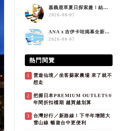
嘉義鹿草夏日探索趣！結合科學、農場與自然的親子小旅行
2026-08-07
ANAｘ吉伊卡哇揭幕全新彩繪機「Chiikawa JET」
2026-08-07
熱門閱覽
雲遊仙境／坐客蘇家農場 來了就不
1
想走
把握日本PREMIUM OUTLETS®
2
年間折扣檔期 越買越划算
台灣好行／新路線！下半年增開大
3
雪山線 暢遊台中更便利