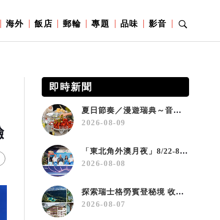
海外
飯店
郵輪
專題
品味
影音
即時新聞
夏日節奏／漫遊瑞典～音樂、療癒桑拿、美味歡樂螯蝦節
2026-08-09
驗
「東北角外澳月夜」8/22-8/23浪漫登場 串聯五漁村、音樂、市集、火舞與慢旅共度夏夜
2026-08-08
探索瑞士格勞賓登秘境 收藏六種阿爾卑斯夏日療癒之旅
2026-08-07