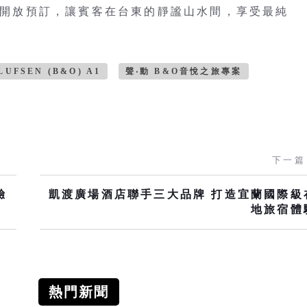
家。即日起開放預訂，讓賓客在台東的靜謐山水間，享受最純
LUFSEN (B&O) A1
聲‧動 B&O音悅之旅專案
下一篇
驗
凱渡廣場酒店聯手三大品牌 打造宜蘭國際級
地旅宿體
熱門新聞