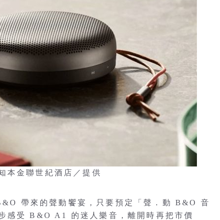
。 圖：知本金聯世紀酒店／提供
&O 帶來的聲動饗宴，只要預定「聲．動 B&O 音
感受 B&O A1 的迷人樂音，離開時再把市價