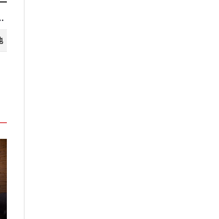
名有4家在台灣人最常去的城市！
地
禮盒
台北板橋馥華艾美酒店全新開幕
溫德姆酒店集團
感官藝術策展打造旅居新風格
首度登台 嘉義
2026-08-06
2026-07-22