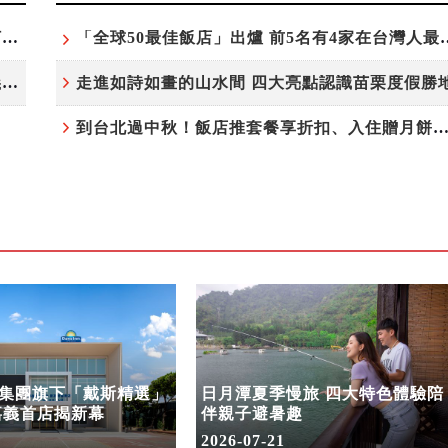
台北板橋馥華艾美酒店全新開幕 感官藝術策展打造旅居新風格
「全球50最佳飯店」出爐 前5
溫德姆酒店集團旗下「戴斯精選」首度登台 嘉義首店揭新幕
走進如詩如畫的山水間 四大亮點認識苗栗度假勝
到台北過中秋！飯店推套餐享折扣、入住贈月餅
集團旗下「戴斯精選」
日月潭夏季慢旅 四大特色體驗陪
嘉義首店揭新幕
伴親子避暑趣
2026-07-21