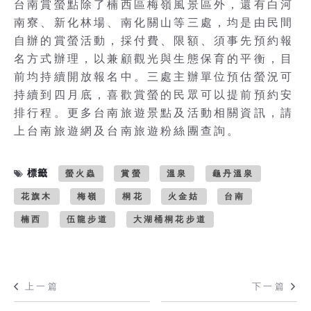
台南賞螢點除了楠西區梅嶺風景區外，還有白河
南寮、新化林場、南化關山等三處，均是由民間
自辦的賞螢活動，採付費、限額、須事先預約報
名方式辦理，以兼顧觀光與生態保育的平衡，目
前均持續開放報名中。三處主辦單位預估螢況可
持續到四月底，喜歡賞螢的民眾可以提前預約安
排行程。更多台南旅遊景點及活動相關資訊，請
上台南旅遊網及台南旅遊粉絲團查詢。
標籤
螢火蟲
賞螢
溫泉
龜丹溫泉
花旗木
梅嶺
桐花
火金姑
台南
楠西
伍龍步道
大湖桶桐花步道
上一篇
下一篇