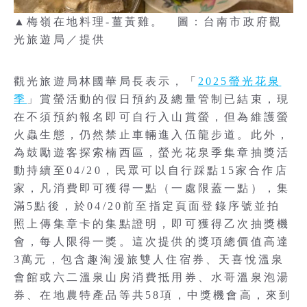
▲梅嶺在地料理-薑黃雞。 圖：台南市政府觀
光旅遊局／提供
觀光旅遊局林國華局長表示，「
2025螢光花泉
季
」賞螢活動的假日預約及總量管制已結束，現
在不須預約報名即可自行入山賞螢，但為維護螢
火蟲生態，仍然禁止車輛進入伍龍步道。此外，
為鼓勵遊客探索楠西區，螢光花泉季集章抽獎活
動持續至04/20，民眾可以自行踩點15家合作店
家，凡消費即可獲得一點（一處限蓋一點），集
滿5點後，於04/20前至指定頁面登錄序號並拍
照上傳集章卡的集點證明，即可獲得乙次抽獎機
會，每人限得一獎。這次提供的獎項總價值高達
3萬元，包含趣淘漫旅雙人住宿券、天喜悅溫泉
會館或六二溫泉山房消費抵用券、水哥溫泉泡湯
券、在地農特產品等共58項，中獎機會高，來到