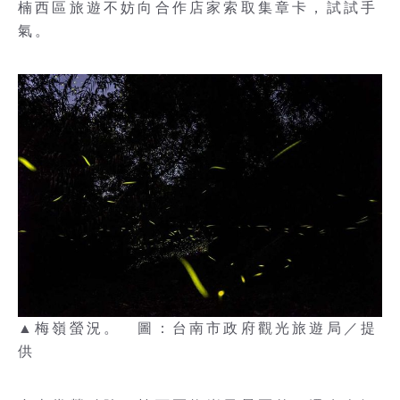
楠西區旅遊不妨向合作店家索取集章卡，試試手
氣。
▲梅嶺螢況。 圖：台南市政府觀光旅遊局／提
供