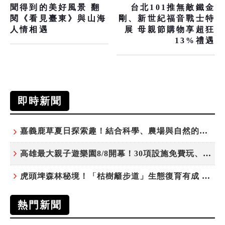
聞得到的美好風景 翻
台北101推無敵鐵金
閱《看見臺東》與山海
剛、新世紀福音戰士特
人情相遇
展 母親節購物享超狂
13%禮遇
即時新聞
嘉義鹿草夏日探索趣！結合科學、農場與自然的親子小旅行
高雄最大親子遊樂園8/8開幕！30項設施免費玩、YOYO家族嗨翻暑假
虎頭埤森林秘境！「枯樹籬步道」生態復育有成 走進大自然生命教室
熱門新聞