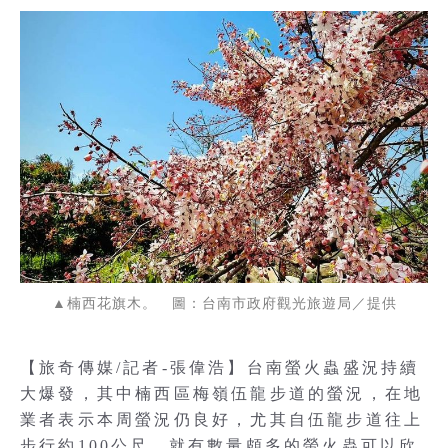
▲楠西花旗木。 圖：台南市政府觀光旅遊局／提供
【旅奇傳媒/記者-張偉浩】台南螢火蟲盛況持續
大爆發，其中楠西區梅嶺伍龍步道的螢況，在地
業者表示本周螢況仍良好，尤其自伍龍步道往上
步行約100公尺，就有數量頗多的螢火蟲可以欣