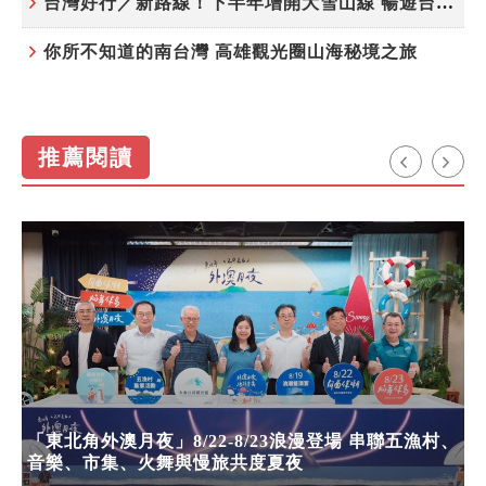
台灣好行／新路線！下半年增開大雪山線 暢遊台中更便利
你所不知道的南台灣 高雄觀光圈山海秘境之旅
推薦閱讀
「東北角外澳月夜」8/22-8/23浪漫登場 串聯五漁村、
音樂、市集、火舞與慢旅共度夏夜