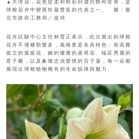
▲大理花，花色從柔和粉彩到濃烈飽和皆有，是
球根花卉中變異性最豐富的代表之一。 圖：臺
北市政府工務局／提供
花卉試驗中心主任林育正表示，此次展出的球根
花卉不僅種類繁多，風格更是各具特色：有高雅
挺立的孤挺花、婉約優雅的鳶尾花、端莊秀麗的
君子蘭，以及象徵忠貞愛情的百子蓮，每一朵都
展現出球根植物獨有的生命韻律與魅力。