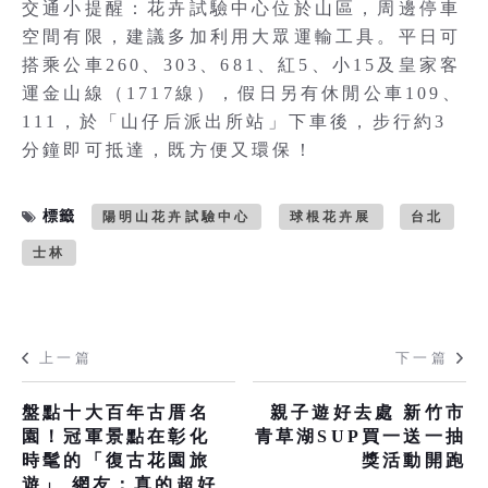
交通小提醒：花卉試驗中心位於山區，周邊停車
空間有限，建議多加利用大眾運輸工具。平日可
搭乘公車260、303、681、紅5、小15及皇家客
運金山線（1717線），假日另有休閒公車109、
111，於「山仔后派出所站」下車後，步行約3
分鐘即可抵達，既方便又環保！
標籤
陽明山花卉試驗中心
球根花卉展
台北
士林
上一篇
下一篇
盤點十大百年古厝名
親子遊好去處 新竹市
園！冠軍景點在彰化
青草湖SUP買一送一抽
時髦的「復古花園旅
獎活動開跑
遊」 網友：真的超好