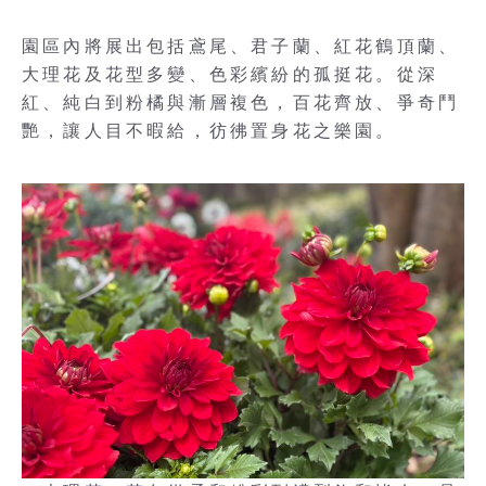
園區內將展出包括鳶尾、君子蘭、紅花鶴頂蘭、
大理花及花型多變、色彩繽紛的孤挺花。從深
紅、純白到粉橘與漸層複色，百花齊放、爭奇鬥
艷，讓人目不暇給，彷彿置身花之樂園。