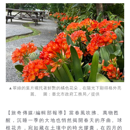
▲翠綠的葉片襯托著鮮艷的橘色花朵，在陽光下顯得格外亮
麗。 圖：臺北市政府工務局／提供
【旅奇傳媒/編輯部報導】當春風吹拂、萬物甦
醒，沉睡一季的大地也悄然揭開春天的序曲。球
根花卉，宛如藏在土壤中的時光膠囊，在四月的