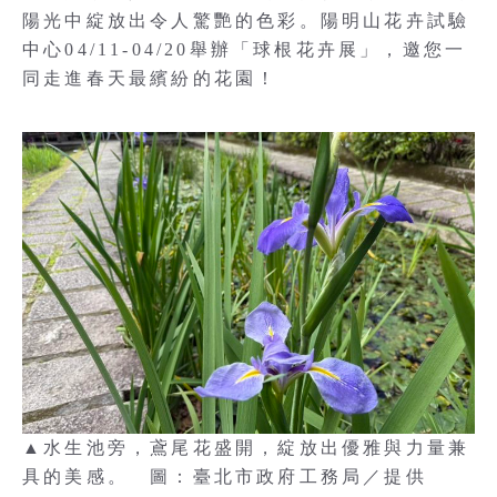
陽光中綻放出令人驚艷的色彩。陽明山花卉試驗
中心04/11-04/20舉辦「球根花卉展」，邀您一
同走進春天最繽紛的花園！
▲水生池旁，鳶尾花盛開，綻放出優雅與力量兼
具的美感。 圖：臺北市政府工務局／提供