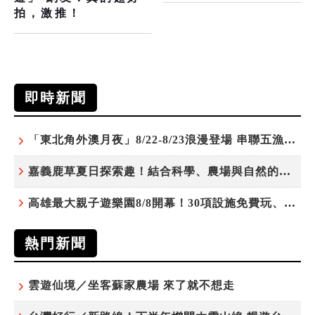
拍，激推！
即時新聞
「東北角外澳月夜」8/22-8/23浪漫登場 串聯五漁村、音樂、市集、火舞與慢旅共度夏夜
嘉義鹿草夏日探索趣！結合科學、農場與自然的親子小旅行
高雄最大親子遊樂園8/8開幕！30項設施免費玩、YOYO家族嗨翻暑假
熱門新聞
雲遊仙境／坐客蘇家農場 來了就不想走