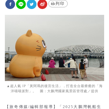
列印
▲超人氣 IP「黃阿瑪的後宮生活」，打造全台最療癒的「海
洋喵喵派對」。 圖：大鵬灣國家風景區管理處／提供
【旅奇傳媒/編輯部報導】「2025大鵬灣帆船生