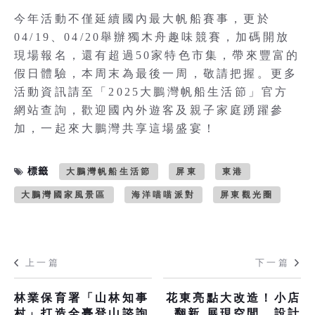
今年活動不僅延續國內最大帆船賽事，更於
04/19、04/20舉辦獨木舟趣味競賽，加碼開放
現場報名，還有超過50家特色市集，帶來豐富的
假日體驗，本周末為最後一周，敬請把握。更多
活動資訊請至「2025大鵬灣帆船生活節」官方
網站查詢，歡迎國內外遊客及親子家庭踴躍參
加，一起來大鵬灣共享這場盛宴！
標籤
大鵬灣帆船生活節
屏東
東港
大鵬灣國家風景區
海洋喵喵派對
屏東觀光圈
上一篇
下一篇
林業保育署「山林知事
花東亮點大改造！小店
村」打造全臺登山諮詢
翻新 展現空間、設計