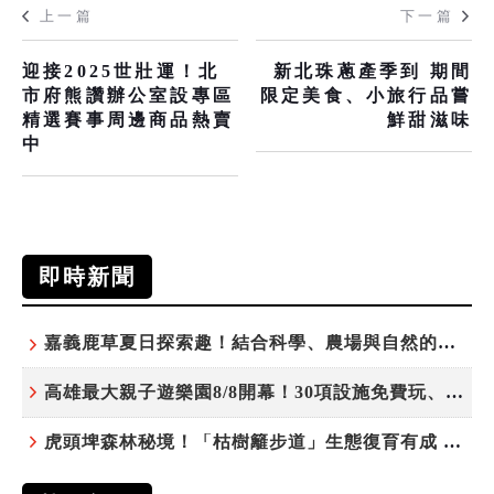
上一篇
下一篇
迎接2025世壯運！北
新北珠蔥產季到 期間
市府熊讚辦公室設專區
限定美食、小旅行品嘗
精選賽事周邊商品熱賣
鮮甜滋味
中
即時新聞
嘉義鹿草夏日探索趣！結合科學、農場與自然的親子小旅行
高雄最大親子遊樂園8/8開幕！30項設施免費玩、YOYO家族嗨翻暑假
虎頭埤森林秘境！「枯樹籬步道」生態復育有成 走進大自然生命教室