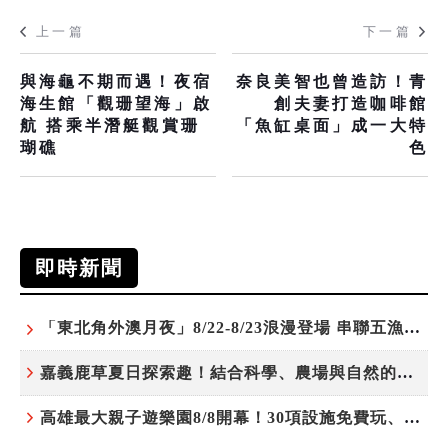
上一篇
下一篇
與海龜不期而遇！夜宿
奈良美智也曾造訪！青
海生館「觀珊望海」啟
創夫妻打造咖啡館
航 搭乘半潛艇觀賞珊
「魚缸桌面」成一大特
瑚礁
色
即時新聞
「東北角外澳月夜」8/22-8/23浪漫登場 串聯五漁村、音樂、市集、火舞與慢旅共度夏夜
嘉義鹿草夏日探索趣！結合科學、農場與自然的親子小旅行
高雄最大親子遊樂園8/8開幕！30項設施免費玩、YOYO家族嗨翻暑假