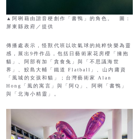
▲阿咧藉由諧音梗創作「書鴨」的角色。 圖：
屏東縣政府／提供
傳播處表示，怪獸代班以吹氣球的純粹快樂為靈
感，展出9件作品，包括日藝術家花房櫻「擁抱
貓」、阿部有加「貪食兔」與「不思議海世
界」、鮫島大輔「鐵道 Flatball」、山内庸資
「風城的女孩和貓」；台灣藝術家 Alan
Hong「風的寓言」與「阿Q」、阿咧「書鴨」
與「北海小精靈」。