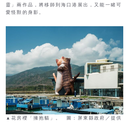
靈」兩作品，將移師到海口港展出，又能一睹可
愛怪獸的身影。
▲花房櫻「擁抱貓」。 圖：屏東縣政府／提供