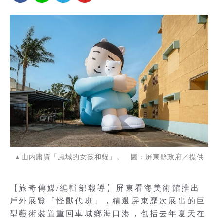
▲山内庸資「風城的女孩和貓」。 圖：屏東縣政府／提供
【旅奇傳媒/編輯部報導】屏東看海美術館推出
戶外展覽「怪獸代班」，精選屏東歷次展出的巨
型藝術裝置重回車城鄉海口港，包括去年夏天在