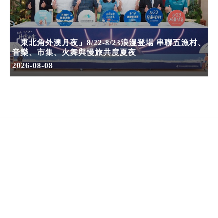
「東北角外澳月夜」8/22-8/23浪漫登場 串聯五漁村、
音樂、市集、火舞與慢旅共度夏夜
2026-08-08