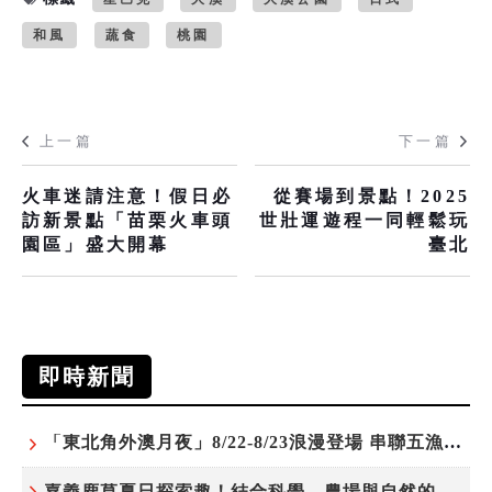
和風
蔬食
桃園
上一篇
下一篇
火車迷請注意！假日必
從賽場到景點！2025
訪新景點「苗栗火車頭
世壯運遊程一同輕鬆玩
園區」盛大開幕
臺北
即時新聞
「東北角外澳月夜」8/22-8/23浪漫登場 串聯五漁村、音樂、市集、火舞與慢旅共度夏夜
嘉義鹿草夏日探索趣！結合科學、農場與自然的親子小旅行