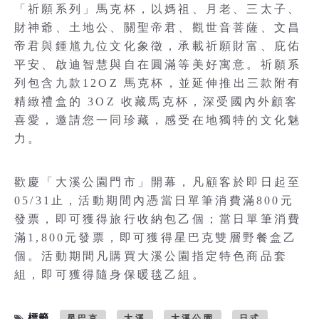
「祈願系列」馬克杯，以媽祖、月老、三太子、
財神爺、土地公、關聖帝君、觀世音菩薩、文昌
帝君與鍾馗九位文化象徵，承載祈願財富、庇佑
平安、啟迪智慧與自在圓滿等美好寓意。祈願系
列包含九款12OZ 馬克杯，並延伸推出三款附有
精緻禮盒的 3OZ 收藏馬克杯，深受國內外顧客
喜愛，邀請您一同珍藏，感受在地獨特的文化魅
力。
歡慶「大溪公園門市」開幕，凡顧客於即日起至
05/31止，活動期間內憑當日單筆消費滿800元
發票，即可獲得旅行收納包乙個；當日單筆消費
滿1,800元發票，即可獲得星巴克雙層野餐盒乙
個。活動期間凡購買大溪公園指定特色商品套
組，即可獲得隨身保暖毯乙組。
標籤
星巴克
大溪
大溪公園
日式