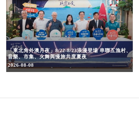
「東北角外澳月夜」8/22-8/23浪漫登場 串聯五漁村、
音樂、市集、火舞與慢旅共度夏夜
2026-08-08