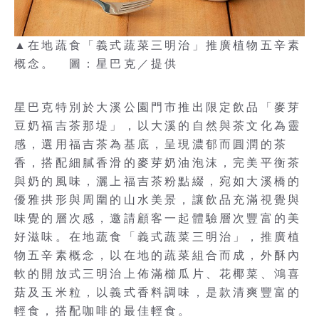
▲在地蔬食「義式蔬菜三明治」推廣植物五辛素
概念。 圖：星巴克／提供
星巴克特別於大溪公園門市推出限定飲品「麥芽
豆奶福吉茶那堤」，以大溪的自然與茶文化為靈
感，選用福吉茶為基底，呈現濃郁而圓潤的茶
香，搭配細膩香滑的麥芽奶油泡沫，完美平衡茶
與奶的風味，灑上福吉茶粉點綴，宛如大溪橋的
優雅拱形與周圍的山水美景，讓飲品充滿視覺與
味覺的層次感，邀請顧客一起體驗層次豐富的美
好滋味。在地蔬食「義式蔬菜三明治」，推廣植
物五辛素概念，以在地的蔬菜組合而成，外酥內
軟的開放式三明治上佈滿櫛瓜片、花椰菜、鴻喜
菇及玉米粒，以義式香料調味，是款清爽豐富的
輕食，搭配咖啡的最佳輕食。