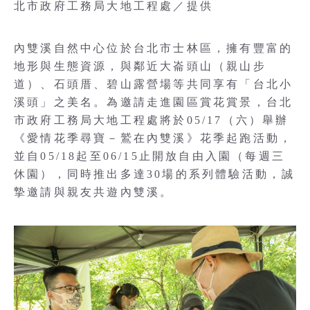
北市政府工務局大地工程處／提供
內雙溪自然中心位於台北市士林區，擁有豐富的
地形與生態資源，與鄰近大崙頭山（親山步
道）、石頭厝、碧山露營場等共同享有「台北小
溪頭」之美名。為邀請走進園區賞花賞景，台北
市政府工務局大地工程處將於05/17（六）舉辦
《愛情花季尋寶－鷲在內雙溪》花季起跑活動，
並自05/18起至06/15止開放自由入園（每週三
休園），同時推出多達30場的系列體驗活動，誠
摯邀請與親友共遊內雙溪。