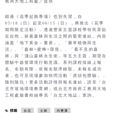
務局大地工程處／提供
錯過《花季起跑專場》也別失望，自
05/18（日）起至06/15（日），將推出《花季
期間限定活動》，透過豐富主題課程帶領民眾貼
近自然，探索森林與生活之間的緊密連結。內容
涵蓋「地下黃金－薑黃」、「藥草植物與生
活」、「森林×蜜蜂×環境」、「看不見的森
林」與「淺山森林永生術」等五大主題，期望在
體驗中啟發環境行動意識。系列課程採線上報
名、名額有限，依報名順序錄取。未報名成功
者，也可至現場參加快閃活動「虎頭包體驗」，
隨到隨玩！更多活動詳情與報名連結，請至「台
北市坡地環境教育網」或台北市政府工務局大地
工程處臉書粉絲專頁「台北大地誌」查詢。
標籤
台北
士林
內雙溪