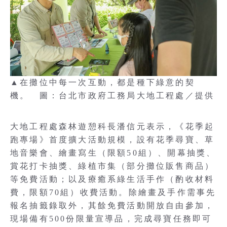
▲在攤位中每一次互動，都是種下綠意的契
機。 圖：台北市政府工務局大地工程處／提供
大地工程處森林遊憩科長潘信元表示，《花季起
跑專場》首度擴大活動規模，設有花季尋寶、草
地音樂會、繪畫寫生（限額50組）、開幕抽獎、
賞花打卡抽獎、綠植市集（部分攤位販售商品）
等免費活動；以及療癒系綠生活手作（酌收材料
費，限額70組）收費活動。除繪畫及手作需事先
報名抽籤錄取外，其餘免費活動開放自由參加，
現場備有500份限量宣導品，完成尋寶任務即可