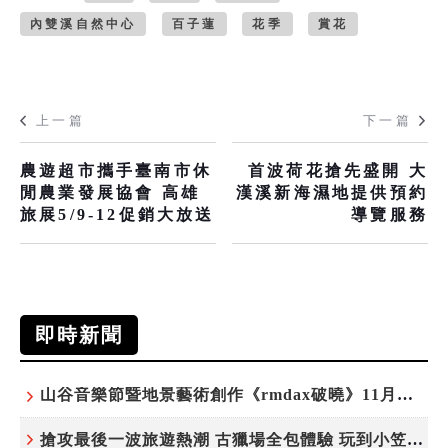
內雙溪自然中心
百子蓮
花季
賞花
上一篇
下一篇
農遊超市攜手臺南市休
首波荷花搶先盛開 大
閒農業發展協會 高雄
漢溪新海濕地提供預約
旅展5/9-12促銷大放送
導覽服務
即時新聞
山谷音樂節暨地景藝術創作《rmdax破曉》11月花蓮銅門登場
搶攻最後一波旅遊熱潮 古獵場全包體驗 玩到小笠原夜遊觀星