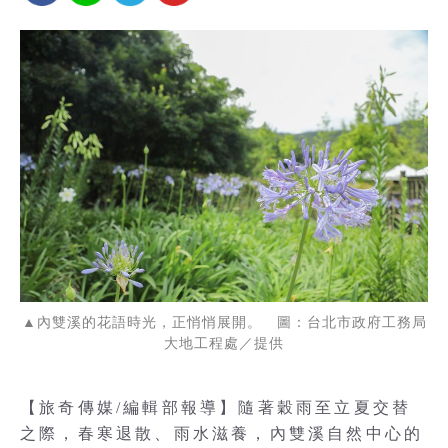
▲內雙溪的花語時光，正悄悄展開。 圖：台北市政府工務局
大地工程處／提供
【旅奇傳媒/編輯部報導】隨著穀雨至立夏交替
之際，春寒退散、雨水滋養，內雙溪自然中心的