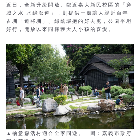
近日，全新升級開放、鄰近嘉大新民校區的「穿
城之水 水綠廊道」，則提供一處讓人親近百年
古圳「道將圳」、綠蔭環抱的好去處，公園平坦
好行，開放以來同樣獲大人小孩的喜愛。
▲檜意森活村適合全家同遊。 圖：嘉義市政府