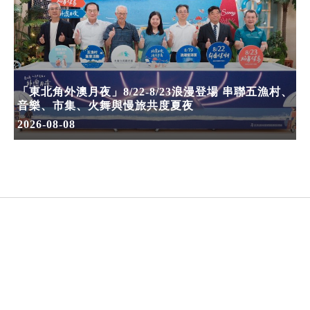
「東北角外澳月夜」8/22-8/23浪漫登場 串聯五漁村、
音樂、市集、火舞與慢旅共度夏夜
2026-08-08