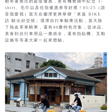
動串連推出的超值優惠，更有機會抽中紀念 T-
shirt、毛巾以及住宿優惠券等好禮！05/25（諧
音我愛我）當天在蘭潭更將舉辦「來嘉 BIKE
訪 騎出好交情」環潭自行車騎乘活動，當天除
了熱血單車騎乘，還有40攤特色市集，從冰品、
美食到自行車用品一應俱全，還有拍貼機、互動
設施等等著大家一起來體驗。