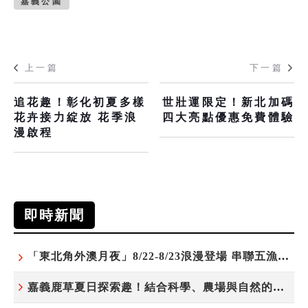
嘉義公園
上一篇
下一篇
追花趣！彰化初夏多樣
世壯運限定！新北加碼
花卉接力綻放 花季浪
四大亮點優惠免費體驗
漫啟程
即時新聞
「東北角外澳月夜」8/22-8/23浪漫登場 串聯五漁村、音樂、市集、火舞與慢旅共度夏夜
嘉義鹿草夏日探索趣！結合科學、農場與自然的親子小旅行