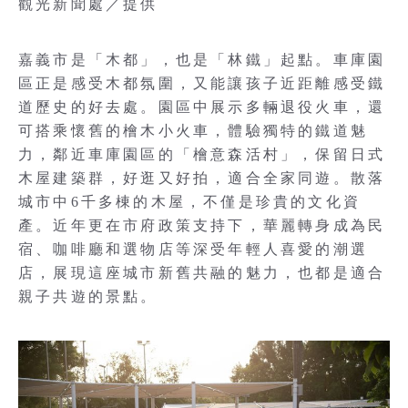
觀光新聞處／提供
嘉義市是「木都」，也是「林鐵」起點。車庫園
區正是感受木都氛圍，又能讓孩子近距離感受鐵
道歷史的好去處。園區中展示多輛退役火車，還
可搭乘懷舊的檜木小火車，體驗獨特的鐵道魅
力，鄰近車庫園區的「檜意森活村」，保留日式
木屋建築群，好逛又好拍，適合全家同遊。散落
城市中6千多棟的木屋，不僅是珍貴的文化資
產。近年更在市府政策支持下，華麗轉身成為民
宿、咖啡廳和選物店等深受年輕人喜愛的潮選
店，展現這座城市新舊共融的魅力，也都是適合
親子共遊的景點。