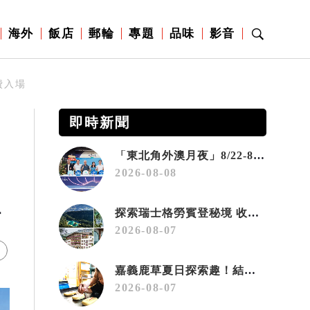
海外
飯店
郵輪
專題
品味
影音
費入場
即時新聞
「東北角外澳月夜」8/22-8/23浪漫登場 串聯五漁村、音樂、市集、火舞與慢旅共度夏夜
2026-08-08
場
探索瑞士格勞賓登秘境 收藏六種阿爾卑斯夏日療癒之旅
2026-08-07
嘉義鹿草夏日探索趣！結合科學、農場與自然的親子小旅行
2026-08-07