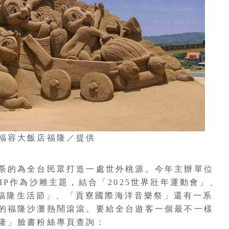
福容大飯店福隆／提供
荼的為全台民眾打造一處世外桃源。今年主辦單位
IP作為沙雕主題，結合「2025世界壯年運動會」、
「2025福隆生活節」、「貢寮國際海洋音樂祭」還有一系
的福隆沙灘熱鬧滾滾。要給全台遊客一個最不一樣
隆」臉書粉絲專頁查詢：