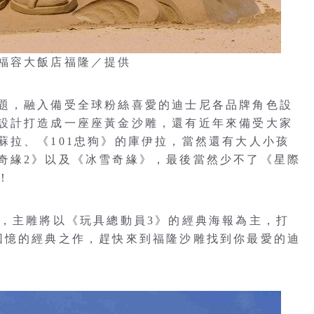
福容大飯店福隆／提供
題，融入備受全球粉絲喜愛的迪士尼各品牌角色設
設計打造成一座座黃金沙雕，還有近年來備受大家
蘇拉、《101忠狗》的庫伊拉，當然還有大人小孩
奇緣2》以及《冰雪奇緣》，最後當然少不了《星際
！
念，主雕將以《玩具總動員3》的經典海報為主，打
回憶的經典之作，趕快來到福隆沙雕找到你最愛的迪