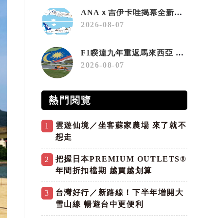
ANAｘ吉伊卡哇揭幕全新彩繪機「Chiikawa JET」
2026-08-07
F1睽違九年重返馬來西亞 三大國際賽事打造10月運動旅遊熱潮 賽車、自行車、路跑同週登場
2026-08-07
熱門閱覽
雲遊仙境／坐客蘇家農場 來了就不
1
想走
把握日本PREMIUM OUTLETS®
2
年間折扣檔期 越買越划算
台灣好行／新路線！下半年增開大
3
雪山線 暢遊台中更便利