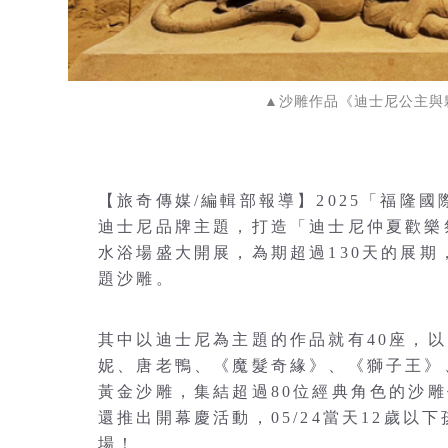
▲沙雕作品《迪士尼公主與
【旅奇傳媒/編輯部報導】2025「福隆
迪士尼品牌主題，打造「迪士尼仲夏歡樂祭」
水浴場盛大開展，為期超過130天的展期
題沙雕。
其中以迪士尼為主題的作品就有40座，
妮、唐老鴨、《魔髮奇緣》、《獅子王》
黃金沙雕，集結超過80位經典角色的沙
還推出開幕慶活動，05/24當天12歲
場！