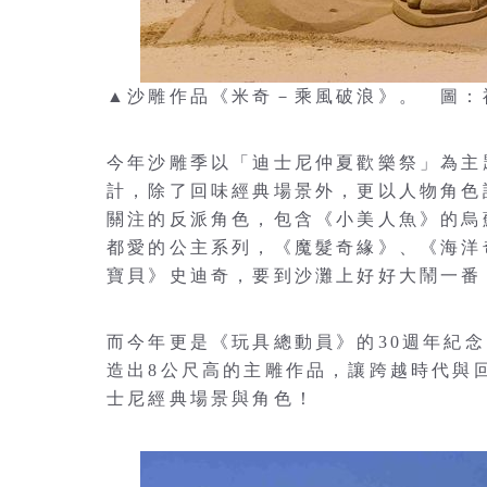
▲沙雕作品《米奇－乘風破浪》。 圖：
今年沙雕季以「迪士尼仲夏歡樂祭」為主
計，除了回味經典場景外，更以人物角色
關注的反派角色，包含《小美人魚》的烏
都愛的公主系列，《魔髮奇緣》、《海洋
寶貝》史迪奇，要到沙灘上好好大鬧一番
而今年更是《玩具總動員》的30週年紀
造出8公尺高的主雕作品，讓跨越時代與
士尼經典場景與角色！