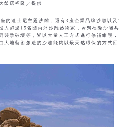
大飯店福隆／提供
0座的迪士尼主題沙雕，還有3座企業品牌沙雕以及1
投入超過15名國內外沙雕藝術家，齊聚福隆沙灘共
雨襲擊破壞等，皆以大量人工方式進行修補維護，
由大地藝術創造的沙雕能夠以最天然環保的方式回