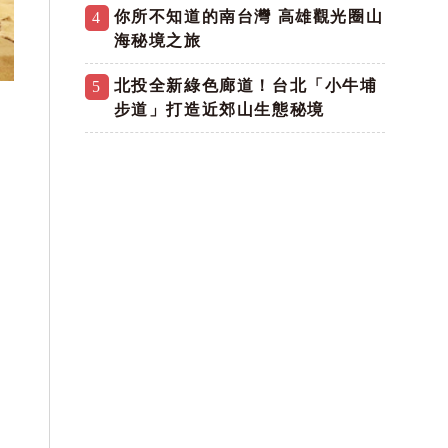
你所不知道的南台灣 高雄觀光圈山
4
海秘境之旅
北投全新綠色廊道！台北「小牛埔
5
步道」打造近郊山生態秘境