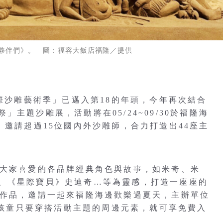
夥伴們》。 圖：福容大飯店福隆／提供
國際沙雕藝術季」已邁入第18的年頭，今年再次結合
主題沙雕展，活動將在05/24~09/30於福隆海
，邀請超過15位國內外沙雕師，合力打造出44座主
以大家喜愛的各品牌經典角色與故事，如米奇、米
、《星際寶貝》史迪奇…等為靈感，打造一座座的
雕作品，邀請一起來福隆海邊歡樂過夏天，主辦單位
以下孩童只要穿搭活動主題的周邊元素，就可享免費入