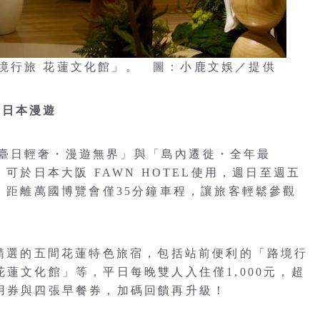
境行旅 花蓮文化館」。 圖：小鹿文娛／提供
與日本漫遊
臺日輕奢・漫遊無界」與「島內遷徙・全年最
，可於日本大阪 FAWN HOTEL使用，週日至週五
利，距離萬國博覽會僅35分鐘車程，讓旅客輕鬆參觀
鹿精選的五間花蓮特色旅宿，包括站前便利的「路境行
花蓮文化館」等，平日每晚雙人入住僅1,000元，超
抵用券與四張早餐券，加碼回饋再升級！