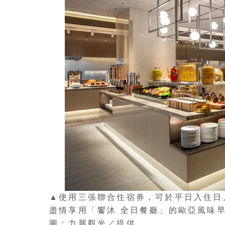
▲使用三張聯合住宿券，可於平日入住日
盡情享用「饗沐 全日餐廳」的歐亞風味
圖：力麗觀光／提供