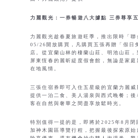
力麗觀光：一券暢遊八大據點 三券尊享
力麗觀光趁春夏旅遊旺季，推出限時「聯合住
05/26開放購買，凡購買五張再贈「假
店。從宜蘭山林的棲蘭山莊、明池山莊，
屏東恆春的麗昕緹度假會館，無論是家庭
在地風情。
三張住宿券即可入住五星級的宜蘭力麗威
提供一泊二食、美人湯泉與西式晚餐；後
客在自然與奢華之間盡享放鬆時光。
特別值得一提的是，即將於2025年8月
加神木園區導覽行程，把握最後探索原始