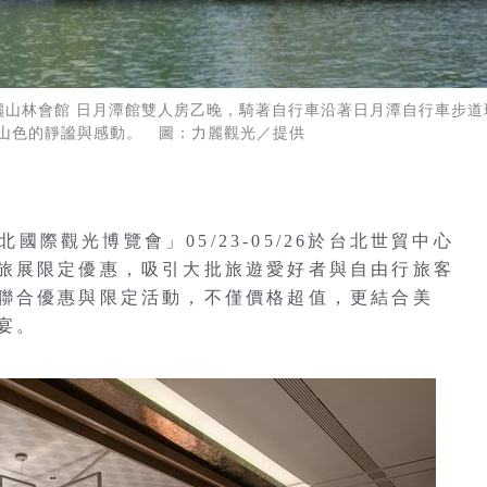
麗儷山林會館 日月潭館雙人房乙晚，騎著自行車沿著日月潭自行車步道
山色的靜謐與感動。 圖：力麗觀光／提供
北國際觀光博覽會」05/23-05/26於台北世貿中心
旅展限定優惠，吸引大批旅遊愛好者與自由行旅客
聯合優惠與限定活動，不僅價格超值，更結合美
宴。