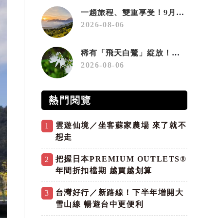
一趟旅程、雙重享受！9月住宿合歡山 順遊奧萬大10元優惠入園
2026-08-06
稀有「飛天白鷺」綻放！神戶六甲高山植物園「鷺草」珍貴現身
2026-08-06
熱門閱覽
雲遊仙境／坐客蘇家農場 來了就不
1
想走
把握日本PREMIUM OUTLETS®
2
年間折扣檔期 越買越划算
台灣好行／新路線！下半年增開大
3
雪山線 暢遊台中更便利