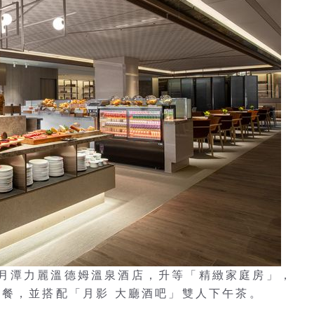
月潭力麗溫德姆溫泉酒店，升等「精緻家庭房」，
早餐，並搭配「月影 大廳酒吧」雙人下午茶。