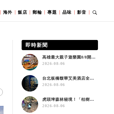
海外
飯店
郵輪
專題
品味
影音
即時新聞
高雄最大親子遊樂園8/8開幕！30項設施免費玩、YOYO家族嗨翻暑假
2026-08-06
台北板橋馥華艾美酒店全新開幕 感官藝術策展打造旅居新風格
2026-08-06
虎頭埤森林秘境！「枯樹籬步道」生態復育有成 走進大自然生命教室
2026-08-06