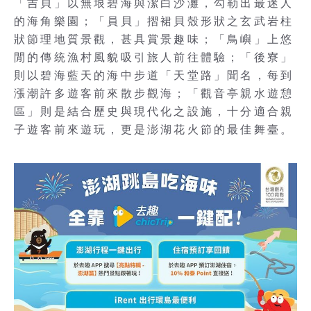
「吉貝」以無垠碧海與潔白沙灘，勾勒出最迷人
的海角樂園；「員貝」摺裙貝殼形狀之玄武岩柱
狀節理地質景觀，甚具賞景趣味；「鳥嶼」上悠
閒的傳統漁村風貌吸引旅人前往體驗；「後寮」
則以碧海藍天的海中步道「天堂路」聞名，每到
漲潮許多遊客前來散步觀海；「觀音亭親水遊憩
區」則是結合歷史與現代化之設施，十分適合親
子遊客前來遊玩，更是澎湖花火節的最佳舞臺。