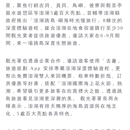
星，聚焦行銷吉貝、員貝、鳥嶼、後寮與觀音亭
親水遊憩區等澎湖5處百大亮點，並輔導澎湖縣
政府推出「澎湖跳島·嶼海時光慢旅行」8梯次的
深度體驗遊程，媒合澎湖在地食宿遊購行至少30
間觀光業者提供旅遊優惠，邀請大家在6-9月期
間，來一場跳島深度生態旅遊。
觀光署也透過企業合作，邀請遊客使用「去趣」
旅遊規劃 App 安排專屬澎湖深度體驗遊程，更
祭出免費澎湖雙人來回機票、租車時數折抵、訂
房優惠等好康，搭配「澎湖國際海上花火節」熱
潮，希望吸引更多旅客在欣賞煙火之餘，透過跳
島旅遊看見澎湖更深層的美。 觀光署署長周永
暉表示，澎湖有得天獨厚的海島資源與在地文
化，5處百大亮點各具特色。