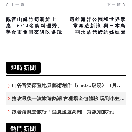
上一篇
下一篇
觀音山綠竹筍新鮮上
遠雄海洋公園和世界擊
桌！6/14名廚料理秀、
掌再造新浪 與日本鳥
美食市集同來邊吃邊玩
羽水族館締結姊妹園
即時新聞
山谷音樂節暨地景藝術創作《rmdax破曉》11月花蓮銅門登場
搶攻最後一波旅遊熱潮 古獵場全包體驗 玩到小笠原夜遊觀星
跟著海風去旅行！盛夏漫遊高雄「海線潮旅行」 五大主題遊程探索漁村魅力
熱門新聞