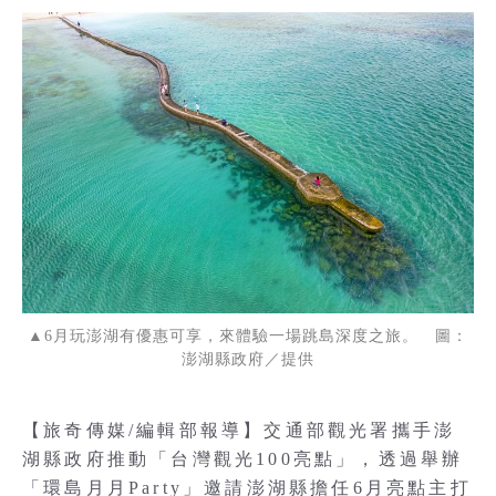
▲6月玩澎湖有優惠可享，來體驗一場跳島深度之旅。 圖：
澎湖縣政府／提供
【旅奇傳媒/編輯部報導】交通部觀光署攜手澎
湖縣政府推動「台灣觀光100亮點」，透過舉辦
「環島月月Party」邀請澎湖縣擔任6月亮點主打