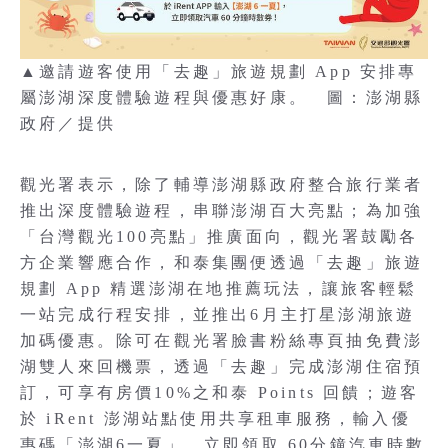
▲邀請遊客使用「去趣」旅遊規劃 App 安排專
屬澎湖深度體驗遊程與優惠好康。 圖：澎湖縣
政府／提供
觀光署表示，除了輔導澎湖縣政府整合旅行業者
推出深度體驗遊程，串聯澎湖百大亮點；為加強
「台灣觀光100亮點」推廣面向，觀光署鼓勵各
方企業響應合作，和泰集團便透過「去趣」旅遊
規劃 App 精選澎湖在地推薦玩法，讓旅客輕鬆
一站完成行程安排，並推出6月主打星澎湖旅遊
加碼優惠。除可在觀光署臉書粉絲專頁抽免費澎
湖雙人來回機票，透過「去趣」完成澎湖住宿預
訂，可享有房價10%之和泰 Points 回饋；遊客
於 iRent 澎湖站點使用共享租車服務，輸入優
惠碼「澎湖6一夏」，立即領取 60分鐘汽車時數