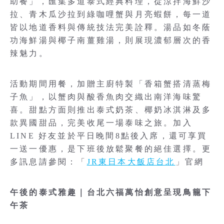
助餐」，匯集多道泰式經典料理，從涼拌海鮮沙
拉、青木瓜沙拉到綠咖哩蟹與月亮蝦餅，每一道
皆以地道香料與傳統技法完美詮釋。湯品如冬蔭
功海鮮湯與椰子南薑雞湯，則展現濃郁層次的香
辣魅力。
活動期間用餐，加贈主廚特製「香箱蟹搭清蒸梅
子魚」，以蟹肉與酸香魚肉交織出南洋海味驚
喜。甜點方面則推出泰式奶茶、椰奶冰淇淋及多
款異國甜品，完美收尾一場泰味之旅。加入
LINE 好友並於平日晚間8點後入席，還可享買
一送一優惠，是下班後放鬆聚餐的絕佳選擇。更
多訊息請參閱：「
JR東日本大飯店台北
」官網
午後的泰式雅趣｜台北六福萬怡創意呈現鳥籠下
午茶