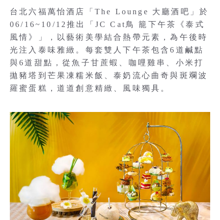
台北六福萬怡酒店「The Lounge 大廳酒吧」於
06/16~10/12推出「JC Cat鳥 籠下午茶《泰式
風情》」，以藝術美學結合熱帶元素，為午後時
光注入泰味雅緻。每套雙人下午茶包含6道鹹點
與6道甜點，從魚子甘蔗蝦、咖哩雞串、小米打
拋豬塔到芒果凍糯米飯、泰奶流心曲奇與斑斕波
羅蜜蛋糕，道道創意精緻、風味獨具。