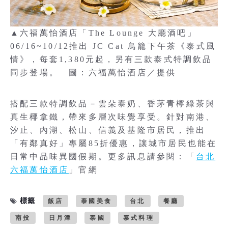
▲六福萬怡酒店「The Lounge 大廳酒吧」
06/16~10/12推出 JC Cat 鳥籠下午茶《泰式風
情》，每套1,380元起，另有三款泰式特調飲品
同步登場。 圖：六福萬怡酒店／提供
搭配三款特調飲品－雲朵泰奶、香茅青檸綠茶與
真生椰拿鐵，帶來多層次味覺享受。針對南港、
汐止、內湖、松山、信義及基隆市居民，推出
「有鄰真好」專屬85折優惠，讓城市居民也能在
日常中品味異國假期。更多訊息請參閱：「
台北
六福萬怡酒店
」官網
標籤
飯店
泰國美食
台北
餐廳
南投
日月潭
泰國
泰式料理