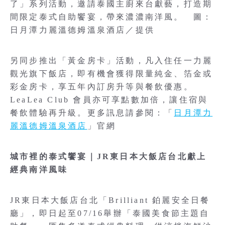
了」系列活動，邀請泰國主廚來台獻藝，打造期
間限定泰式自助饗宴，帶來濃濃南洋風。 圖：
日月潭力麗溫德姆溫泉酒店／提供
另同步推出「黃金房卡」活動，凡入住任一力麗
觀光旗下飯店，即有機會獲得限量純金、箔金或
彩金房卡，享五年內訂房升等與餐飲優惠。
LeaLea Club 會員亦可享點數加倍，讓住宿與
餐飲體驗再升級。更多訊息請參閱：「
日月潭力
麗溫德姆溫泉酒店
」官網
城市裡的泰式饗宴｜JR東日本大飯店台北獻上
經典南洋風味
JR東日本大飯店台北「Brilliant 鉑麗安全日餐
廳」，即日起至07/16舉辦「泰國美食節主題自