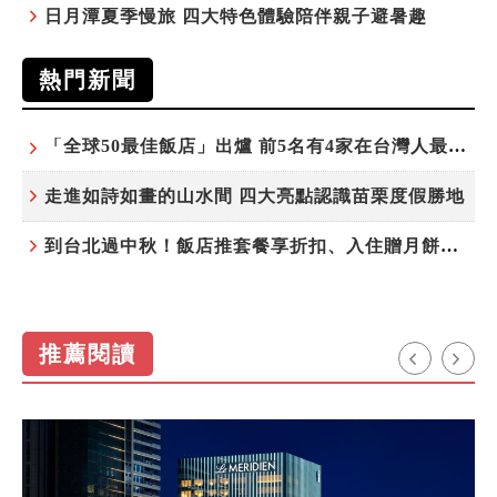
日月潭夏季慢旅 四大特色體驗陪伴親子避暑趣
熱門新聞
「全球50最佳飯店」出爐 前5名有4家在台灣人最常去的城市！
走進如詩如畫的山水間 四大亮點認識苗栗度假勝地
到台北過中秋！飯店推套餐享折扣、入住贈月餅禮盒
推薦閱讀