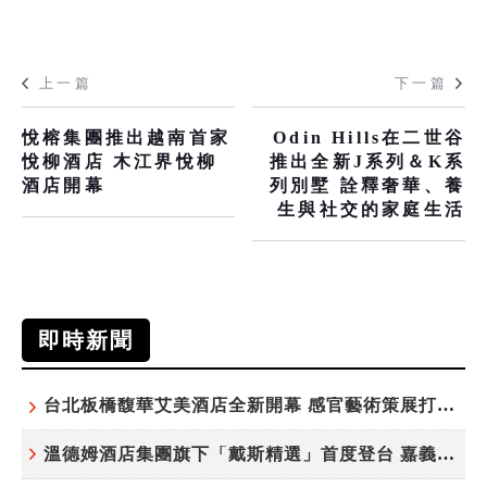
上一篇
下一篇
悅榕集團推出越南首家
Odin Hills在二世谷
悅柳酒店 木江界悅柳
推出全新J系列＆K系
酒店開幕
列別墅 詮釋奢華、養
生與社交的家庭生活
即時新聞
台北板橋馥華艾美酒店全新開幕 感官藝術策展打造旅居新風格
溫德姆酒店集團旗下「戴斯精選」首度登台 嘉義首店揭新幕