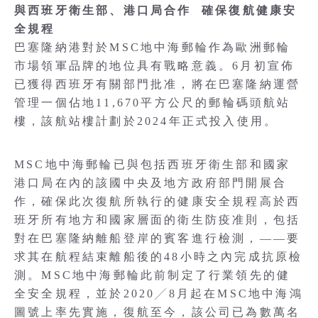
與西班牙衛生部、港口局合作 確保復航健康安
全規程
巴塞隆納港對於MSC地中海郵輪作為歐洲郵輪
市場領軍品牌的地位具有戰略意義。6月初宣佈
已獲得西班牙有關部門批准，將在巴塞隆納運營
管理一個佔地11,670平方公尺的郵輪碼頭航站
樓，該航站樓計劃於2024年正式投入使用。
MSC地中海郵輪已與包括西班牙衛生部和國家
港口局在內的該國中央及地方政府部門開展合
作，確保此次復航所執行的健康安全規程高於西
班牙所有地方和國家層面的衛生防疫准則，包括
對在巴塞隆納離船登岸的賓客進行檢測，——要
求其在航程結束離船後的48小時之內完成抗原檢
測。MSC地中海郵輪此前制定了行業領先的健
全安全規程，並於2020╱8月起在MSC地中海鴻
圖號上率先實施，復航至今，該公司已為數萬名