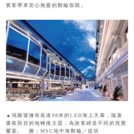
賓客帶來安心無憂的郵輪假期。
▲鴻圖號擁有長達98米的LED海上天幕，隨著
晝夜與目的地轉換主題，為旅客締造不同的視覺
饗宴。 圖：MSC地中海郵輪／提供