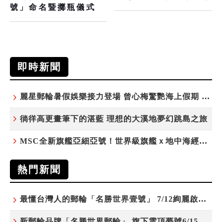
號」命名暨擲瓶儀式
即時新聞
麗星郵輪暑假娛樂接力登場 曾心梅驚艷海上假期 康康、紀曉君領銜演出
徜徉高更畫筆下的湛藍 理想的大溪地夢幻跳島之旅
MSC全新旗艦亞細亞號！世界級旗艦ｘ地中海經典 最值得期待的歐洲遊輪之旅
熱門新聞
最懂台灣人的郵輪「名勝世界壹號」 7/12絢麗啟航 分齡娛樂夜未央
新郵輪品牌「名勝世界郵輪」 旗下雲頂夢號6/15開始營運