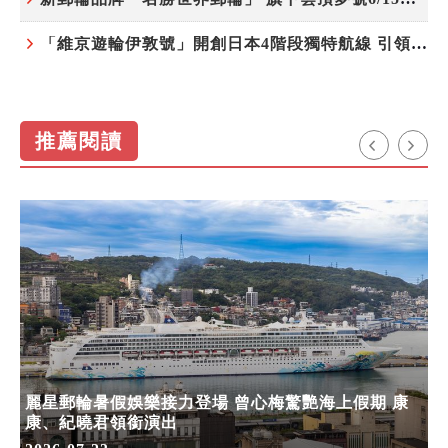
「維京遊輪伊敦號」開創日本4階段獨特航線 引領奢華旅遊新風尚
推薦閱讀
麗星郵輪暑假娛樂接力登場 曾心梅驚艷海上假期 康
康、紀曉君領銜演出