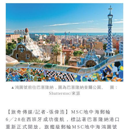
▲鴻圖號前往巴塞隆納，圖為巴塞隆納奎爾公園。 圖：
Shutterstoc/來源
【旅奇傳媒/記者-張偉浩】MSC地中海郵輪
6╱28在西班牙成功復航，標誌著巴塞隆納港口
重新正式開放。旗艦級郵輪MSC地中海鴻圖號