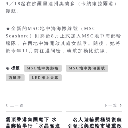
9╱18起在佛羅里達州奧蘭多（卡納維拉爾港）
復航。
★全新的MSC地中海海際線號（MSC
Seashore）則將於8月正式加入MSC地中海郵輪
艦隊，在西地中海開啟其處女航季。隨後，她將
於今年11月前往邁阿密，執航加勒比航線。
標籤
MSC地中海郵輪
MSC地中海鴻圖號
西班牙
LED海上天幕
上一篇
下一篇
雲頂香港集團麾下 水
名人遊輪愛極號復航
晶郵輪舉行「水晶奮進
引領北美遊輪市場重啟