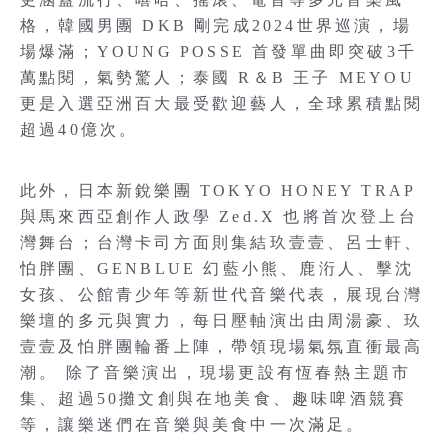
格，韓國男團 DKB 剛完成2024世界巡演，場
場爆滿；YOUNG POSSE 首發單曲即突破3千
萬點閱，氣勢驚人；泰國 R＆B 王子 MEYOU
更是入選亞洲百大最受歡迎藝人，全球累積點閱
超過40億次。
此外，日本新銳樂團 TOKYO HONEY TRAP
與馬來西亞創作人政學 Zed.X 也將首次登上台
灣舞台；台灣卡司方面則集結玖壹壹、呂士軒、
怕胖團、GENBLUE 幻藍小熊、鹿洐人、擊沈
女孩、公館青少年等新世代音樂代表，展現台灣
樂壇的多元與實力，每日壓軸演出由周湯豪、玖
壹壹及怕胖團輪番上陣，帶領現場氣氛直衝最高
潮。 除了音樂演出，現場更設有恆春熱主題市
集、超過50攤文創與在地美食、趣味啤酒競賽
等，讓樂迷們在音樂與美食中一次滿足。