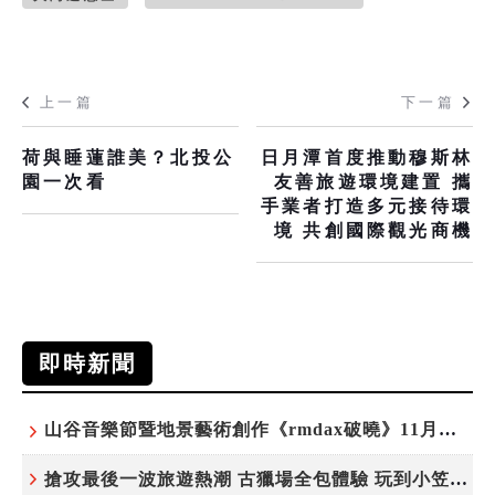
上一篇
下一篇
荷與睡蓮誰美？北投公
日月潭首度推動穆斯林
園一次看
友善旅遊環境建置 攜
手業者打造多元接待環
境 共創國際觀光商機
即時新聞
山谷音樂節暨地景藝術創作《rmdax破曉》11月花蓮銅門登場
搶攻最後一波旅遊熱潮 古獵場全包體驗 玩到小笠原夜遊觀星