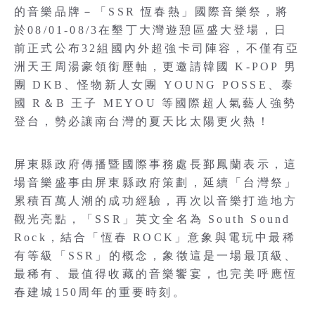
的音樂品牌－「SSR 恆春熱」國際音樂祭，將
於08/01-08/3在墾丁大灣遊憩區盛大登場，日
前正式公布32組國內外超強卡司陣容，不僅有亞
洲天王周湯豪領銜壓軸，更邀請韓國 K-POP 男
團 DKB、怪物新人女團 YOUNG POSSE、泰
國 R＆B 王子 MEYOU 等國際超人氣藝人強勢
登台，勢必讓南台灣的夏天比太陽更火熱！
屏東縣政府傳播暨國際事務處長鄞鳳蘭表示，這
場音樂盛事由屏東縣政府策劃，延續「台灣祭」
累積百萬人潮的成功經驗，再次以音樂打造地方
觀光亮點，「SSR」英文全名為 South Sound
Rock，結合「恆春 ROCK」意象與電玩中最稀
有等級「SSR」的概念，象徵這是一場最頂級、
最稀有、最值得收藏的音樂饗宴，也完美呼應恆
春建城150周年的重要時刻。