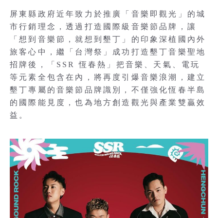
屏東縣政府近年致力於推廣「音樂即觀光」的城
市行銷理念，透過打造國際級音樂節品牌，讓
「想到音樂節，就想到墾丁」的印象深植國內外
旅客心中，繼「台灣祭」成功打造墾丁音樂聖地
招牌後，「SSR 恆春熱」把音樂、天氣、電玩
等元素全包含在內，將再度引爆音樂浪潮，建立
墾丁專屬的音樂節品牌識別，不僅強化恆春半島
的國際能見度，也為地方創造觀光與產業雙贏效
益。