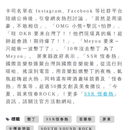
卡司名單在 Instagram、Facebook 等社群平台
陸續公佈後，引發網友熱烈討論，「居然是周湯
豪，不敢相信」、「OMG 小熊+擊沉+怕胖」、
「哇 DKB 要来台灣了！！他們現場真的瘋！超
帥超會跳！期待爆了！！」、「Meyou 要來～
只能衝一波墾丁了」、「10年沒去墾丁 為了
Meyou」。 屏東縣政府表示，「SSR 恆春熱」
國際音樂祭匯聚台灣與國際音樂能量，從流行到
嘻哈、搖滾到電音，用音樂點燃墾丁的夜晚，氣
氛超嗨超火熱，同時還有啤酒趣味競賽及「恆春
熱」市集等，超過50攤文創及美食攤位，「今
夏，就來恆春ROCK」！更多「
SSR 恆春熱
」
資訊，請關注官方活動網站。
標籤
墾丁
SSR恆春熱
音樂祭
屏東
大灣遊憩區
SOUTH SOUND ROCK