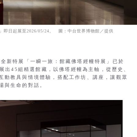
日起展至2026/05/24。 圖：中台世界博物館／提供
館全新特展「一瞬一旅：館藏佛塔經幢特展」已於
24。共展出45組精選館藏，以佛塔經幢為主軸，從歷史、
互動教具與情境體驗，搭配工作坊、講座，讓觀眾
場與生命的對話。