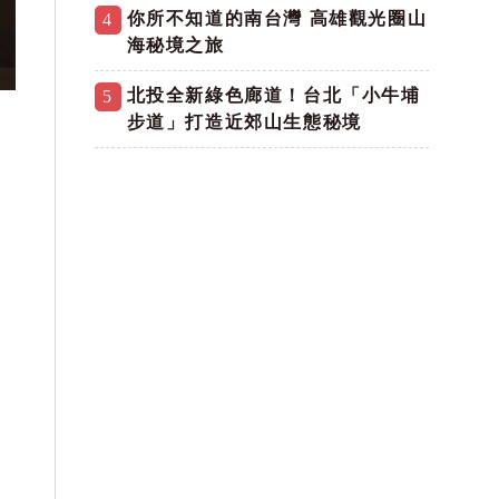
你所不知道的南台灣 高雄觀光圈山
4
海秘境之旅
北投全新綠色廊道！台北「小牛埔
5
步道」打造近郊山生態秘境