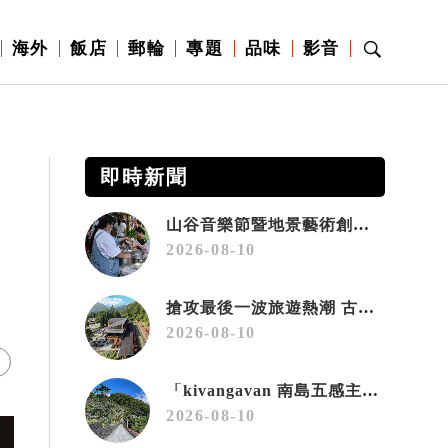
海外
飯店
郵輪
專題
品味
影音
即時新聞
山谷音樂節暨地景藝術創作《rmdax破曉》11月花蓮銅門登場
2026-08-10
搶攻最後一波旅遊熱潮 古獵場全包體驗 玩到小笠原夜遊觀星
2026-08-10
「kivangavan 南島五感主題遊程」熱烈報名中 邀旅人深度探索、情牽大武山
2026-08-10