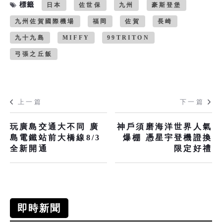
標籤
日本
佐世保
九州
豪斯登堡
九州佐賀國際機場
福岡
佐賀
長崎
九十九島
MIFFY
99TRITON
弓張之丘飯
上一篇
下一篇
玩廣島交通大不同 廣
神戶須磨海洋世界人氣
島電鐵站前大橋線8/3
爆棚 憑星宇登機證換
全新開通
限定好禮
即時新聞