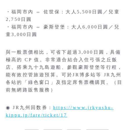
・福岡市內 ⇔ 佐世保：大人5,500日圓／兒童
2,750日圓
・福岡市內 ⇔ 豪斯登堡：大人6,000日圓／兒
童3,000日圓
與一般票價相比，可省下超過3,000日圓，具備
極高的 CP 值。非常適合結合入住弓張之丘飯
店、搭乘九十九島遊船、參觀豪斯登堡等行程，
能有效控管旅遊預算。可於JR博多站等 JR九州
各站的「綠色窗口」及指定席售票機購買。（目
前無網路販售服務）
◉ JR九州回数券：
https://www.jrkyushu-
kippu.jp/fare/ticket/17