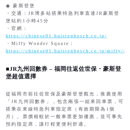
◉ 豪斯登堡
・交通：JR博多站搭乘特急列車直達JR豪斯登
堡站約1小時45分
・官網：
https://chinese01.huistenbosch.co.jp/
・Miffy Wonder Square：
https://chinese01.huistenbosch.co.jp/miffy/m
■JR九州回數券 – 福岡往返佐世保・豪斯登
堡超值選擇
從福岡市前往佐世保及豪斯登堡觀光，推薦使用
「JR九州回數券」，包含兩張一組來回車票，可
搭乘在來線特急列車指定席（有效期限為1個
月）。票價相較於一般車票更加優惠，並可事先
預約指定席，讓行程更便利舒適。