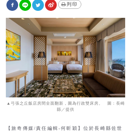
列印
▲弓張之丘飯店房間全面翻新，圖為行政雙床房。 圖：長崎
縣／提供
【旅奇傳媒/責任編輯-何昕穎】位於長崎縣佐世