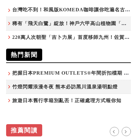
台灣吃不到！和風版KOMEDA咖啡讓你吃遍名古屋在地美食
稀有「飛天白鷺」綻放！神戶六甲高山植物園「鷺草」珍貴現身
220萬人次朝聖「吉卜力展」首度移師九州！佐賀站早鳥平日套票8/10搶先開賣
熱門新聞
把握日本PREMIUM OUTLETS®年間折扣檔期 越買越划算
竹燈閃耀浪漫冬夜 熊本必訪黑川溫泉湯明點燈
旅遊日本舊行李箱別亂丟！正確處理方式報你知
推薦閱讀