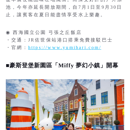
池，今年亦延長開放期間，自7月1日至9月30日
止，讓賓客在夏日能盡情享受水上樂趣。
◉ 西海國立公園 弓張之丘飯店
・交通：JR佐世保站港口搭乘免費接駁巴士
・官網：
https://www.yumihari.com/
■豪斯登堡新園區「Miffy 夢幻小鎮」開幕