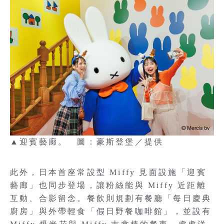
▲迎賓藝廊。 圖：豪斯登堡／提供
此外，日本首座常設型 Miffy 見面設施「迎賓
藝廊」也同步登場，讓粉絲能與 Miffy 近距離
互動、合影留念。餐飲則規劃有餐廳「每日慶典
廚房」與外帶輕食「假日野餐咖啡館」，並設有