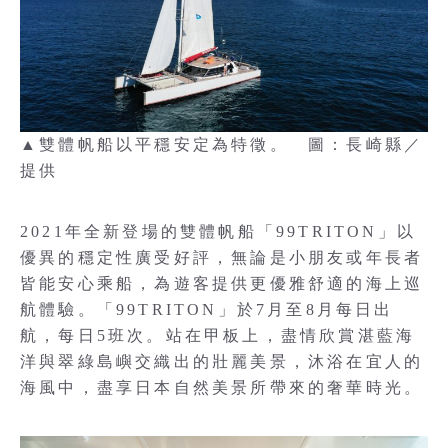
▲雙體帆船以平穩安定為特徵。 圖：長崎縣／
提供
2021年全新登場的雙體帆船「99TRITON」以
優異的穩定性廣受好評，無論是小朋友或年長者
皆能安心乘船，為遊客提供更優雅舒適的海上巡
航體驗。「99TRITON」於7月至8月每日出
航，每日5班次。站在甲板上，盡情欣賞湛藍海
洋與翠綠島嶼交織出的壯麗美景，沐浴在宜人的
海風中，盡享日本自然美景所帶來的奢華時光。