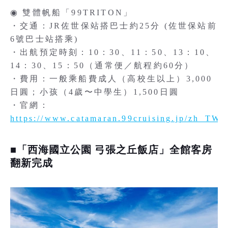
◉ 雙體帆船「99TRITON」
・交通：JR佐世保站搭巴士約25分 (佐世保站前
6號巴士站搭乘)
・出航預定時刻：10：30、11：50、13：10、
14：30、15：50（通常便／航程約60分）
・費用：一般乘船費成人（高校生以上）3,000
日圓；小孩（4歲〜中學生）1,500日圓
・官網：
https://www.catamaran.99cruising.jp/zh_TW/
■「西海國立公園 弓張之丘飯店」全館客房
翻新完成