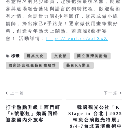
有意報名的兒少學員，趕快把握最後名額，踴躍
參與這場融合藝術與語言的獨特旅程。歡迎藝術
有才情、台語骨力講ê少年囡仔，緊來成做小總
舖師，捀出家己ê手路菜！逐家做伙用畫筆攢好
料，創造今年熱天上鬧熱、蓋腥臊ê藝術宴
會！ 活動詳情：
https://reurl.cc/axlXxZ
標籤
辦桌文化
文化部
國立臺灣美術館
國家語言視覺藝術體驗營
藝術KA辦桌
上一篇
下一篇
打卡熱點升級！西門町
韓國觀光公社「K-
「6號彩虹」煥新回歸
Stage in 台北｜2025
迎接國內外旅客
韓流公演觀光特展」
9/4-7台北表演藝術中