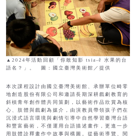
▲2024年活動回顧「你敢知影 tsia-ê 水果的台
語名？」。 圖：國立臺灣美術館／提供
本次課程設計由國立臺灣美術館、承辦單位畸零
地創造股份有限公司和邀請長期深耕戲劇教育的
斜槓青年創作體共同策劃，以藝術作品欣賞為核
心、肢體與戲劇為媒介，由演教員帶領孩子們在
沉浸式語言環境與劇情引導中自然學習臺灣台語
和豐富藝術，不僅運用台語描述畫作，更進一步
用肢體詮釋畫作中故事與構圖。從藝術導覽、閱