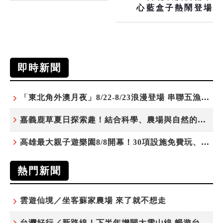
心藍盒子熱鬧登場
即時新聞
「東北角外澳月夜」8/22-8/23浪漫登場 串聯五漁村、音樂、市集、火舞與慢旅共度夏夜
嘉義鹿草夏日探索趣！結合科學、農場與自然的親子小旅行
高雄最大親子遊樂園8/8開幕！30項設施免費玩、YOYO家族嗨翻暑假
熱門新聞
雲遊仙境／坐客蘇家農場 來了就不想走
台灣好行／新路線！下半年增開大雪山線 暢遊台中更便利