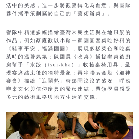
活中的美感，進一步將觀察轉化為創意，與團隊
夥伴攜手策劃屬於自己的「藝術辦桌」。
營隊中精選多幅描繪臺灣常民生活與在地風景的
作品，例如蔡庭歡以小豬一家團圓圍桌吃好料的
《豬事平安，福滿團圓》，展現多樣菜色和吃桌
菜時的溫馨氣氛；陳國展《收桌》捕捉辦桌後廚
房幫手「水跤（tsuí-kha）」收拾桌椅用具，呈
現宴席結束後的獨特景象；再串聯袁金塔《迎神
賽會》描繪「迎鬧熱」時熱鬧滾滾的盛況，呼應
辦桌文化與信仰慶典的緊密連結，帶領學員感受
多元的藝術風格與地方生活的交織。