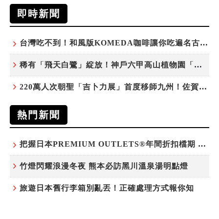
即時新聞
台灣吃不到！和風版KOMEDA咖啡讓你吃遍名古屋在地美食
稀有「飛天白鷺」綻放！神戶六甲高山植物園「鷺草」珍貴現身
220萬人次朝聖「吉卜力展」首度移師九州！佐賀站早鳥平日套票8/10搶先開賣
熱門新聞
把握日本PREMIUM OUTLETS®年間折扣檔期 越買越划算
竹燈閃耀浪漫冬夜 熊本必訪黑川溫泉湯明點燈
旅遊日本舊行李箱別亂丟！正確處理方式報你知