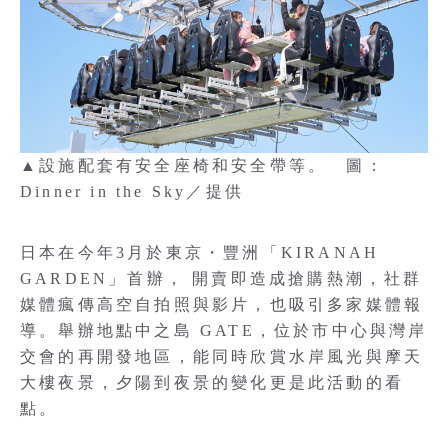
▲設施配套有安全座椅和安全帶等。 圖：
Dinner in the Sky／提供
日本在今年3月於東京・豐洲「KIRANAH
GARDEN」首辦， 開賣即造成搶購熱潮，社群
媒體瘋傳高空自拍照與影片，也吸引多家媒體報
導。舉辦地點中之島 GATE，位於市中心與灣岸
交會的再開發地區，能同時欣賞水岸風光與摩天
大樓夜景，夕陽到夜景的變化更是此活動的看
點。