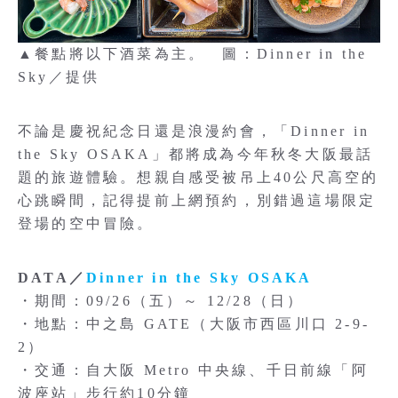
▲餐點將以下酒菜為主。 圖：Dinner in the
Sky／提供
不論是慶祝紀念日還是浪漫約會，「Dinner in
the Sky OSAKA」都將成為今年秋冬大阪最話
題的旅遊體驗。想親自感受被吊上40公尺高空的
心跳瞬間，記得提前上網預約，別錯過這場限定
登場的空中冒險。
DATA／
Dinner in the Sky OSAKA
・期間：09/26（五）～ 12/28（日）
・地點：中之島 GATE（大阪市西區川口 2-9-
2）
・交通：自大阪 Metro 中央線、千日前線「阿
波座站」步行約10分鐘