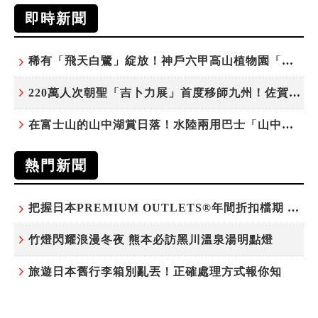
即時新聞
稀有「飛天白鷺」綻放！神戶六甲高山植物園「鷺草」珍貴現身
220萬人次朝聖「吉卜力展」首度移師九州！佐賀站早鳥平日套票8/10搶先開賣
在富士山的山中湖賞日落！水陸兩用巴士「山中湖的河馬」暑假加開夕陽班次
熱門新聞
把握日本PREMIUM OUTLETS®年間折扣檔期 越買越划算
竹燈閃耀浪漫冬夜 熊本必訪黑川溫泉湯明點燈
旅遊日本舊行李箱別亂丟！正確處理方式報你知