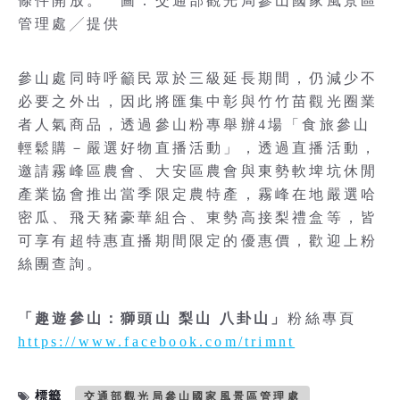
條件開放。 圖：交通部觀光局參山國家風景區
管理處╱提供
參山處同時呼籲民眾於三級延長期間，仍減少不
必要之外出，因此將匯集中彰與竹竹苗觀光圈業
者人氣商品，透過參山粉專舉辦4場「食旅參山
輕鬆購－嚴選好物直播活動」，透過直播活動，
邀請霧峰區農會、大安區農會與東勢軟埤坑休閒
產業協會推出當季限定農特產，霧峰在地嚴選哈
密瓜、飛天豬豪華組合、東勢高接梨禮盒等，皆
可享有超特惠直播期間限定的優惠價，歡迎上粉
絲團查詢。
「趣遊參山：獅頭山 梨山 八卦山」
粉絲專頁
https://www.facebook.com/trimnt
標籤
交通部觀光局參山國家風景區管理處