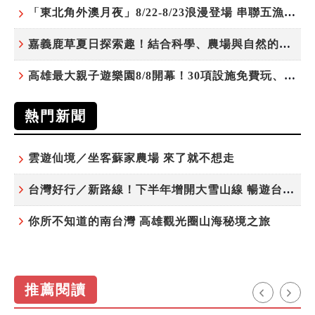
「東北角外澳月夜」8/22-8/23浪漫登場 串聯五漁村、音樂、市集、火舞與慢旅共度夏夜
嘉義鹿草夏日探索趣！結合科學、農場與自然的親子小旅行
高雄最大親子遊樂園8/8開幕！30項設施免費玩、YOYO家族嗨翻暑假
熱門新聞
雲遊仙境／坐客蘇家農場 來了就不想走
台灣好行／新路線！下半年增開大雪山線 暢遊台中更便利
你所不知道的南台灣 高雄觀光圈山海秘境之旅
推薦閱讀