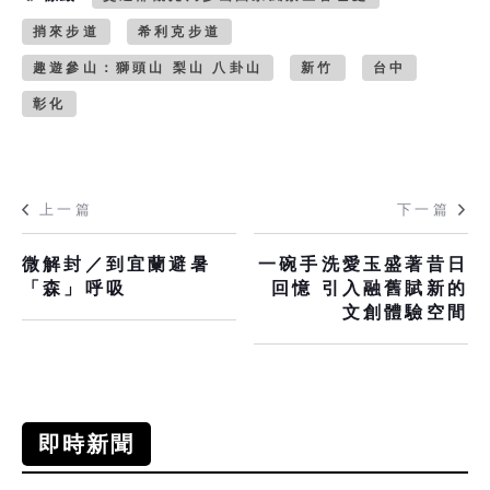
捎來步道
希利克步道
趣遊參山：獅頭山 梨山 八卦山
新竹
台中
彰化
上一篇
下一篇
微解封／到宜蘭避暑
一碗手洗愛玉盛著昔日
「森」呼吸
回憶 引入融舊賦新的
文創體驗空間
即時新聞