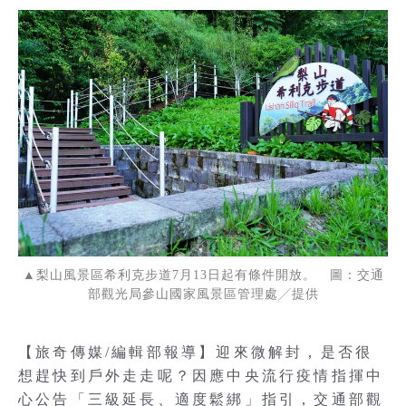
▲梨山風景區希利克步道7月13日起有條件開放。 圖：交通
部觀光局參山國家風景區管理處╱提供
【旅奇傳媒/編輯部報導】迎來微解封，是否很
想趕快到戶外走走呢？因應中央流行疫情指揮中
心公告「三級延長、適度鬆綁」指引，交通部觀