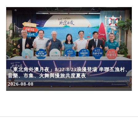
「東北角外澳月夜」8/22-8/23浪漫登場 串聯五漁村、
音樂、市集、火舞與慢旅共度夏夜
2026-08-08