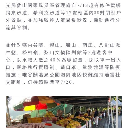
光局參山國家風景區管理處自7/13起有條件鬆綁
捎來步道、希利克步道等17處轄區內非封閉型戶
外景點，並加強監控人流聚集狀況，機動進行分
流與管制。
並針對轄內谷關、梨山、獅山、南庄、八卦山脈
生態、松柏嶺、梨山文物陳列館等7處遊客中
心，以承載人數之40％為容留量，採取單一出入
口，嚴格執行實聯制、戴口罩、量測體溫等防疫
措施；唯谷關溫泉公園泡腳池因較難維持適當社
交距離，仍持續關閉至7/26。