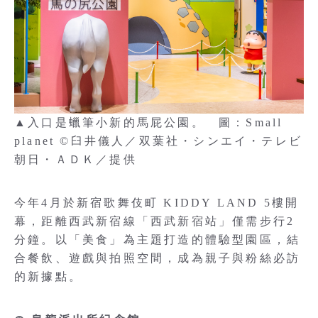
▲入口是蠟筆小新的馬屁公園。 圖：Small
planet ©臼井儀人／双葉社・シンエイ・テレビ
朝日・ＡＤＫ／提供
今年4月於新宿歌舞伎町 KIDDY LAND 5樓開
幕，距離西武新宿線「西武新宿站」僅需步行2
分鐘。以「美食」為主題打造的體驗型園區，結
合餐飲、遊戲與拍照空間，成為親子與粉絲必訪
的新據點。