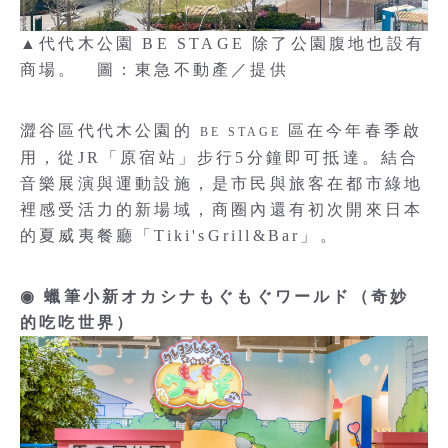
▲代代木公園 BE STAGE 除了公園腹地也設有
商場。 圖：東急不動產／提供
澀谷區代代木公園的
區在今年春季啟
BE STAGE
用，從JR「原宿站」步行5分鐘即可抵達。結合
音樂展演與運動設施，是市民與旅客在都市綠地
裡感受活力的新場域，商圈內還有初次開來日本
的夏威夷餐廳「Tiki'sGrill&Bar」。
◉ 蠟筆小新オカシナもぐもぐワールド（奇妙
的吃吃世界）