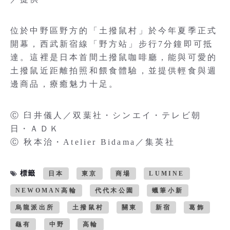
位於中野區野方的「土撥鼠村」於今年夏季正式
開幕，西武新宿線「野方站」步行7分鐘即可抵
達。這裡是日本首間土撥鼠咖啡廳，能與可愛的
土撥鼠近距離拍照和餵食體驗，並提供輕食與週
邊商品，療癒魅力十足。
Ⓒ 臼井儀人／双葉社・シンエイ・テレビ朝
日・ＡＤＫ
Ⓒ 秋本治・Atelier Bidama／集英社
標籤
日本
東京
商場
LUMINE
NEWOMAN高輪
代代木公園
蠟筆小新
烏龍派出所
土撥鼠村
關東
新宿
葛飾
龜有
中野
高輪