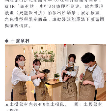
從JR「龜有站」步行3分鐘即可到達。館內重現
漫畫《烏龍派出所》的派出所場景，展示原畫、
角色模型與限定商品，讓動漫迷能重溫下町氛圍
與懷舊情懷。
◉ 土撥鼠村
▲土撥鼠村內共有8隻土撥鼠。 圖：土撥鼠村
／提供