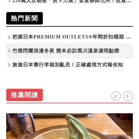
220萬人次朝聖「吉卜力展」首度移師九州！佐賀站早鳥平日套票8/10搶先開賣
熱門新聞
把握日本PREMIUM OUTLETS®年間折扣檔期 越買越划算
竹燈閃耀浪漫冬夜 熊本必訪黑川溫泉湯明點燈
旅遊日本舊行李箱別亂丟！正確處理方式報你知
推薦閱讀