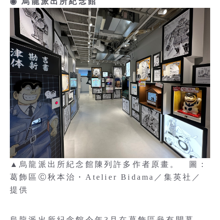
◉ 烏龍派出所紀念館
▲烏龍派出所紀念館陳列許多作者原畫。 圖：
葛飾區Ⓒ秋本治・Atelier Bidama／集英社／
提供
烏龍派出所紀念館今年3月在葛飾區龜有開幕，