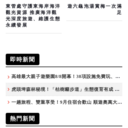
東管處守護東海岸海洋
遊六龜泡湯賞梅一次滿
觀光資源 推廣海洋觀
足
光深度旅遊、維護生態
永續發展
即時新聞
高雄最大親子遊樂園8/8開幕！30項設施免費玩、YOYO家族嗨翻暑假
虎頭埤森林秘境！「枯樹籬步道」生態復育有成 走進大自然生命教室
一趟旅程、雙重享受！9月住宿合歡山 順遊奧萬大10元優惠入園
熱門新聞