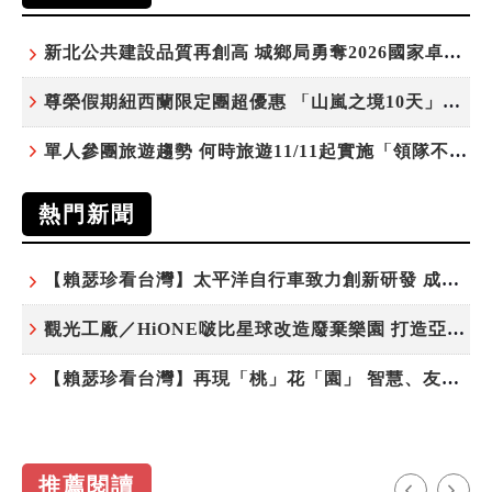
新北公共建設品質再創高 城鄉局勇奪2026國家卓越建設獎6項殊榮
尊榮假期紐西蘭限定團超優惠 「山嵐之境10天」挑戰市場最高CP值
單人參團旅遊趨勢 何時旅遊11/11起實施「領隊不配房」 落單更免收單房差
熱門新聞
【賴瑟珍看台灣】太平洋自行車致力創新研發 成就台灣隱形冠軍
觀光工廠／HiONE啵比星球改造廢棄樂園 打造亞洲最大寵物天堂
【賴瑟珍看台灣】再現「桃」花「園」 智慧、友善、永續成為桃園遞給國際的名片
推薦閱讀