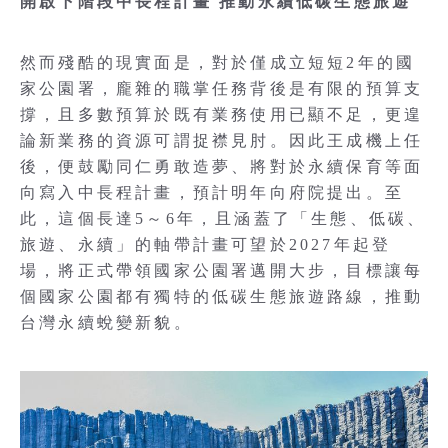
開啟下階段中長程計畫 推動永續低碳生態旅遊
然而殘酷的現實面是，對於僅成立短短2年的國
家公園署，龐雜的職掌任務背後是有限的預算支
撐，且多數預算於既有業務使用已顯不足，更遑
論新業務的資源可謂捉襟見肘。因此王成機上任
後，便鼓勵同仁勇敢造夢、將對於永續保育等面
向寫入中長程計畫，預計明年向府院提出。至
此，這個長達5～6年，且涵蓋了「生態、低碳、
旅遊、永續」的軸帶計畫可望於2027年起登
場，將正式帶領國家公園署邁開大步，目標讓每
個國家公園都有獨特的低碳生態旅遊路線，推動
台灣永續蛻變新貌。