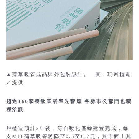
▲蒲草吸管成品與外包裝設計。 圖：玩艸植造
／提供
超過160家餐飲業者率先響應 各縣市公部門也積
極洽談
艸植造預計2年後，等自動化產線建置完成，每
支MIT蒲草吸管將降至0.5至0.7元，與市面上其