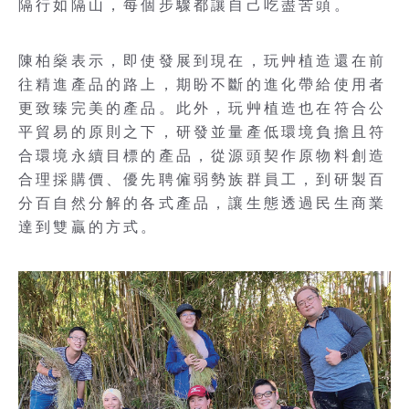
隔行如隔山，每個步驟都讓自己吃盡苦頭。
陳柏燊表示，即使發展到現在，玩艸植造還在前
往精進產品的路上，期盼不斷的進化帶給使用者
更致臻完美的產品。此外，玩艸植造也在符合公
平貿易的原則之下，研發並量產低環境負擔且符
合環境永續目標的產品，從源頭契作原物料創造
合理採購價、優先聘僱弱勢族群員工，到研製百
分百自然分解的各式產品，讓生態透過民生商業
達到雙贏的方式。