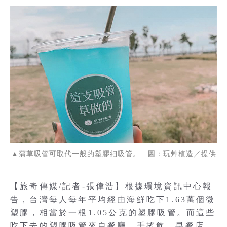
▲蒲草吸管可取代一般的塑膠細吸管。 圖：玩艸植造／提供
【旅奇傳媒/記者-張偉浩】根據環境資訊中心報
告，台灣每人每年平均經由海鮮吃下1.63萬個微
塑膠，相當於一根1.05公克的塑膠吸管。而這些
吃下去的塑膠吸管來自餐廳、手搖飲、早餐店，