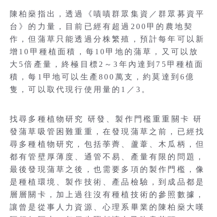
陳柏燊指出，透過《嘖嘖群眾集資／群眾募資平
台》的力量，目前已經有超過200甲的農地契
作，但蒲草只能透過分株繁殖，預計每年可以新
增10甲種植面積，每10甲地的蒲草，又可以放
大5倍產量，終極目標2～3年內達到75甲種植面
積，每1甲地可以生產800萬支，約莫達到6億
隻，可以取代現行使用量的1／3。
找尋多種植物研究 研發、製作門檻重重關卡 研
發蒲草吸管困難重重，在發現蒲草之前，已經找
尋多種植物研究，包括荸薺、蘆葦、木瓜柄，但
都有管壁厚薄度、通管不易、產量有限的問題，
最後發現蒲草之後，也需要多項的製作門檻，像
是種植環境、製作技術、產品檢驗，到成品都是
層層關卡，加上過往沒有種植技術的參照數據，
讓曾是從事人力資源、心理系畢業的陳柏燊大嘆