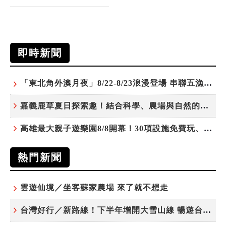
即時新聞
「東北角外澳月夜」8/22-8/23浪漫登場 串聯五漁村、音樂、市集、火舞與慢旅共度夏夜
嘉義鹿草夏日探索趣！結合科學、農場與自然的親子小旅行
高雄最大親子遊樂園8/8開幕！30項設施免費玩、YOYO家族嗨翻暑假
熱門新聞
雲遊仙境／坐客蘇家農場 來了就不想走
台灣好行／新路線！下半年增開大雪山線 暢遊台中更便利