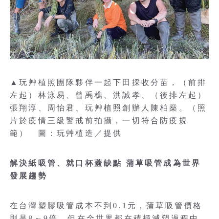
▲玩艸植照團隊夥伴一起下田採收分苗，（前排
左起）林泳易、曾禹樵、洪誠孝、（後排左起）
張翔淳、周怡君、玩艸植照創辦人陳柏燊。（照
片於疫情三級警戒前拍攝，一切符合防疫規
範） 圖：玩艸植造／提供
解決紙吸管、就口杯蓋缺點 蒲草吸管成為世界
發展趨勢
在台灣塑膠吸管成本不到0.1元，蒲草吸管價格
則是8～9倍，但在全世界都在積極減塑過程中，