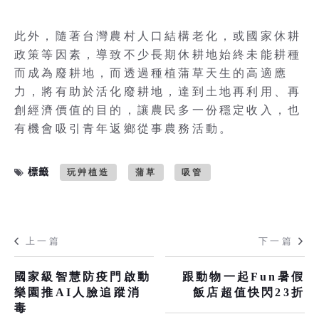
此外，隨著台灣農村人口結構老化，或國家休耕
政策等因素，導致不少長期休耕地始終未能耕種
而成為廢耕地，而透過種植蒲草天生的高適應
力，將有助於活化廢耕地，達到土地再利用、再
創經濟價值的目的，讓農民多一份穩定收入，也
有機會吸引青年返鄉從事農務活動。
標籤
玩艸植造
蒲草
吸管
上一篇
下一篇
國家級智慧防疫門啟動
跟動物一起Fun暑假
樂園推AI人臉追蹤消
飯店超值快閃23折
毒