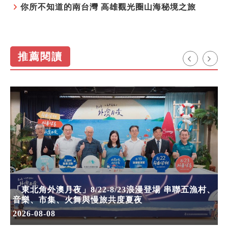
你所不知道的南台灣 高雄觀光圈山海秘境之旅
推薦閱讀
「東北角外澳月夜」8/22-8/23浪漫登場 串聯五漁村、
音樂、市集、火舞與慢旅共度夏夜
2026-08-08