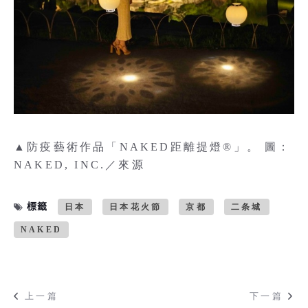
▲防疫藝術作品「NAKED距離提燈®」。 圖：
NAKED, INC.／來源
標籤
日本
日本花火節
京都
二条城
NAKED
上一篇
下一篇