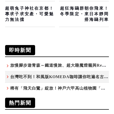
超萌兔子神社在京都！
超狂海鷗群朝你飛來！
專求子求安產・可愛魅
冬季限定・來日本靜岡
力無法擋
搭海鷗列車
即時新聞
放慢腳步遊青森～鐵道慢旅、超大睡魔燈籠與ReLabo質感溫泉
台灣吃不到！和風版KOMEDA咖啡讓你吃遍名古屋在地美食
稀有「飛天白鷺」綻放！神戶六甲高山植物園「鷺草」珍貴現身
熱門新聞