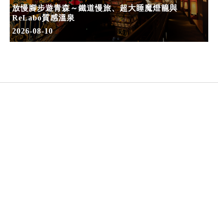
放慢腳步遊青森～鐵道慢旅、超大睡魔燈籠與
ReLabo質感溫泉
2026-08-10