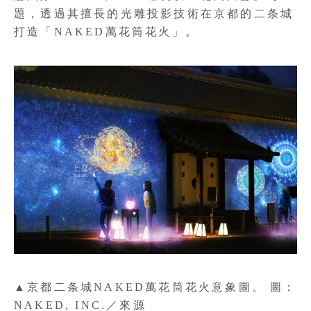
題，透過其擅長的光雕投影技術在京都的二条城
打造「NAKED萬花筒花火」。
▲京都二条城NAKED萬花筒花火意象圖。 圖：
NAKED, INC.／來源