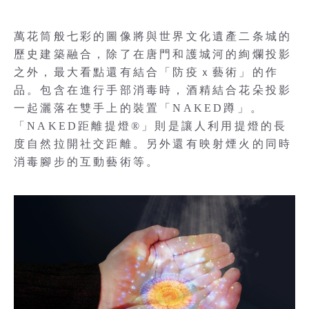
萬花筒般七彩的圖像將與世界文化遺產二条城的
歷史建築融合，除了在唐門和護城河的絢爛投影
之外，最大看點還有結合「防疫ｘ藝術」的作
品。包含在進行手部消毒時，酒精結合花朵投影
一起灑落在雙手上的裝置「NAKED蹲」。
「NAKED距離提燈®」則是讓人利用提燈的長
度自然拉開社交距離。另外還有映射煙火的同時
消毒腳步的互動藝術等。