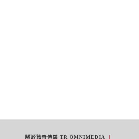
關於旅奇傳媒 TR OMNIMEDIA