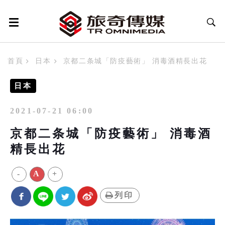
首頁
日本
京都二条城「防疫藝術」 消毒酒精長出花
日本
2021-07-21 06:00
京都二条城「防疫藝術」 消毒酒
精長出花
-
A
+
列印