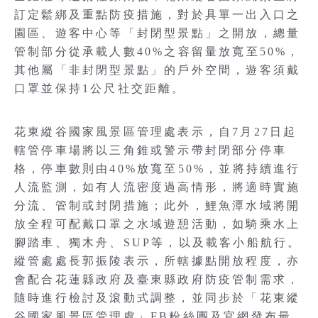
訂定鬆綁及重點防疫措施，對於具單一出入口之
園區、遊客中心等「封閉型景點」之開放，總量
管制部分從承載人數40%之容留量放寬至50%，
其他屬「非封閉型景點」的戶外空間，遊客須戴
口罩並保持1公尺社交距離。
花東縱谷國家風景區管理處表示，自7月27日起
轄管停車場將以三角錐或警示帶封閉部分停車
格，停車數則由40%放寬至50%，並將持續進行
人流監測，如有人流密度過高情形，將適時實施
分流、管制或封閉措施；此外，鯉魚潭水域將開
放全程可配戴口罩之水域遊憩活動，如騎乘水上
腳踏車、獨木舟、SUP等，以及載客小船航行。
縱管處處長郭振陵表示，所轄據點開放程度，亦
會配合花蓮縣政府及臺東縣政府防疫管制需求，
隨時進行檢討及滾動式調整，並同步於「花東縱
谷國家風景區管理處」FB粉絲團及官網發布最