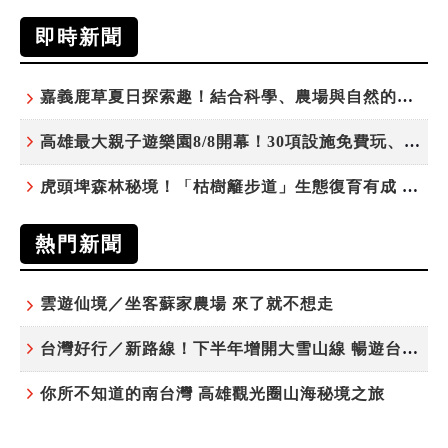
即時新聞
嘉義鹿草夏日探索趣！結合科學、農場與自然的親子小旅行
高雄最大親子遊樂園8/8開幕！30項設施免費玩、YOYO家族嗨翻暑假
虎頭埤森林秘境！「枯樹籬步道」生態復育有成 走進大自然生命教室
熱門新聞
雲遊仙境／坐客蘇家農場 來了就不想走
台灣好行／新路線！下半年增開大雪山線 暢遊台中更便利
你所不知道的南台灣 高雄觀光圈山海秘境之旅