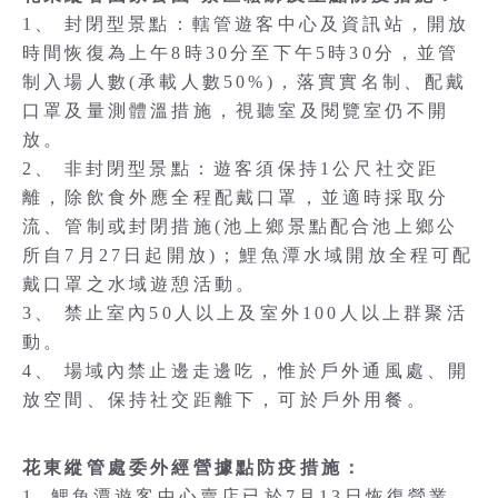
1、 封閉型景點：轄管遊客中心及資訊站，開放
時間恢復為上午8時30分至下午5時30分，並管
制入場人數(承載人數50%)，落實實名制、配戴
口罩及量測體溫措施，視聽室及閱覽室仍不開
放。
2、 非封閉型景點：遊客須保持1公尺社交距
離，除飲食外應全程配戴口罩，並適時採取分
流、管制或封閉措施(池上鄉景點配合池上鄉公
所自7月27日起開放)；鯉魚潭水域開放全程可配
戴口罩之水域遊憩活動。
3、 禁止室內50人以上及室外100人以上群聚活
動。
4、 場域內禁止邊走邊吃，惟於戶外通風處、開
放空間、保持社交距離下，可於戶外用餐。
花東縱管處委外經營據點防疫措施：
1. 鯉魚潭遊客中心賣店已於7月13日恢復營業。