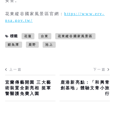
安全。
花東縱谷國家風景區官網：
https://www.erv-
nsa.gov.tw/
標籤
花蓮
台東
花東縱谷國家風景區
鯉魚潭
鹿野
池上
上一篇
下一篇
宜蘭傳藝開園 三大藝
鹿港新亮點：「和興青
術裝置全新亮相 挺軍
創基地」體驗文青小旅
警醫護免費入園
行