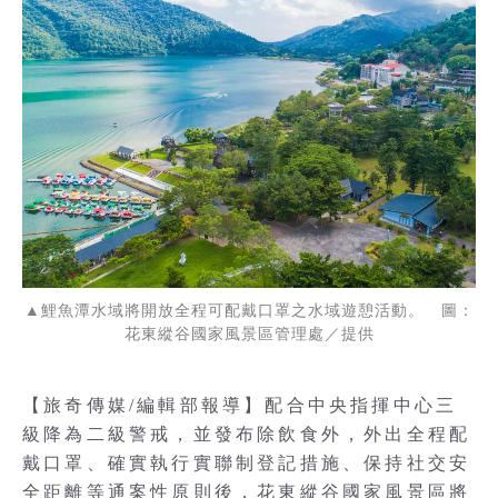
▲鯉魚潭水域將開放全程可配戴口罩之水域遊憩活動。 圖：
花東縱谷國家風景區管理處／提供
【旅奇傳媒/編輯部報導】配合中央指揮中心三
級降為二級警戒，並發布除飲食外，外出全程配
戴口罩、確實執行實聯制登記措施、保持社交安
全距離等通案性原則後，花東縱谷國家風景區將