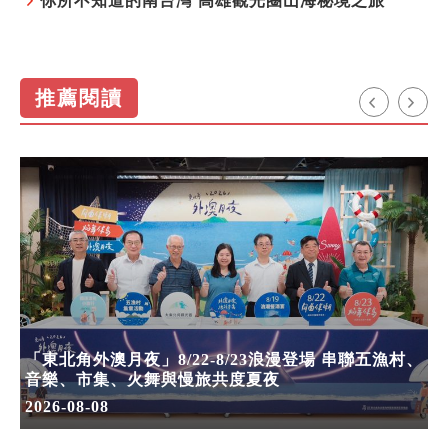
你所不知道的南台灣 高雄觀光圈山海秘境之旅
推薦閱讀
「東北角外澳月夜」8/22-8/23浪漫登場 串聯五漁村、
音樂、市集、火舞與慢旅共度夏夜
2026-08-08