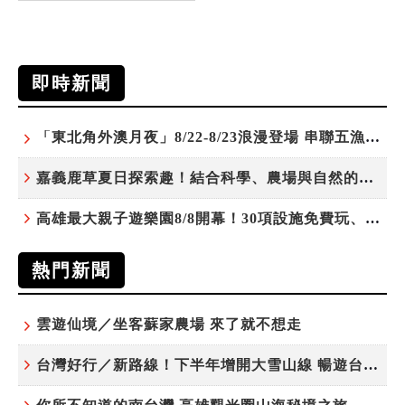
即時新聞
「東北角外澳月夜」8/22-8/23浪漫登場 串聯五漁村、音樂、市集、火舞與慢旅共度夏夜
嘉義鹿草夏日探索趣！結合科學、農場與自然的親子小旅行
高雄最大親子遊樂園8/8開幕！30項設施免費玩、YOYO家族嗨翻暑假
熱門新聞
雲遊仙境／坐客蘇家農場 來了就不想走
台灣好行／新路線！下半年增開大雪山線 暢遊台中更便利