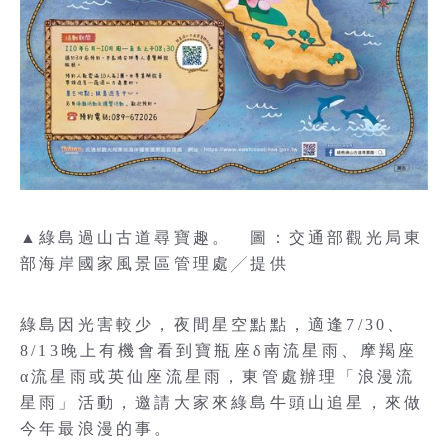
▲綠島過山古道尋寶趣。 圖：交通部觀光局東
部海岸國家風景區管理處╱提供
綠島因光害較少，夜間星空點點，適逢7/30、
8/13晚上有機會看到寶瓶座δ南流星雨、摩羯座
α流星雨或英仙座流星雨，東管處辦理「浪漫流
星雨」活動，邀請大家來綠島牛頭山追星，來做
今年最浪漫的事。