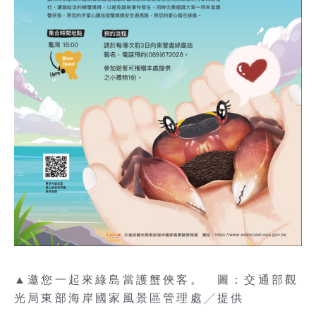
▲邀您一起來綠島當護蟹俠客。 圖：交通部觀
光局東部海岸國家風景區管理處╱提供