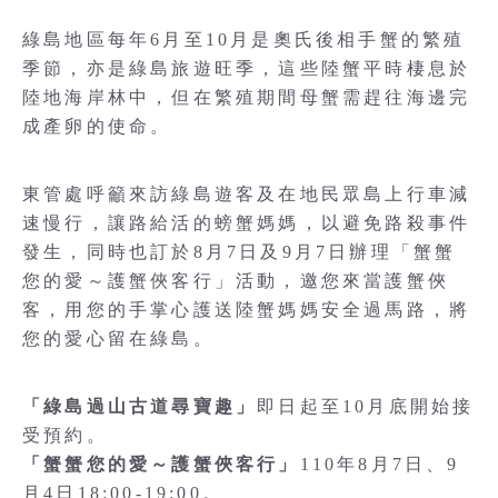
綠島地區每年6月至10月是奧氏後相手蟹的繁殖
季節，亦是綠島旅遊旺季，這些陸蟹平時棲息於
陸地海岸林中，但在繁殖期間母蟹需趕往海邊完
成產卵的使命。
東管處呼籲來訪綠島遊客及在地民眾島上行車減
速慢行，讓路給活的螃蟹媽媽，以避免路殺事件
發生，同時也訂於8月7日及9月7日辦理「蟹蟹
您的愛～護蟹俠客行」活動，邀您來當護蟹俠
客，用您的手掌心護送陸蟹媽媽安全過馬路，將
您的愛心留在綠島。
「綠島過山古道尋寶趣」
即日起至10月底開始接
受預約。
「蟹蟹您的愛～護蟹俠客行」
110年8月7日、9
月4日18:00-19:00。