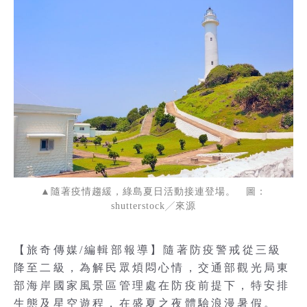
▲隨著疫情趨緩，綠島夏日活動接連登場。 圖：
shutterstock╱來源
【旅奇傳媒/編輯部報導】隨著防疫警戒從三級
降至二級，為解民眾煩悶心情，交通部觀光局東
部海岸國家風景區管理處在防疫前提下，特安排
生態及星空遊程，在盛夏之夜體驗浪漫暑假。