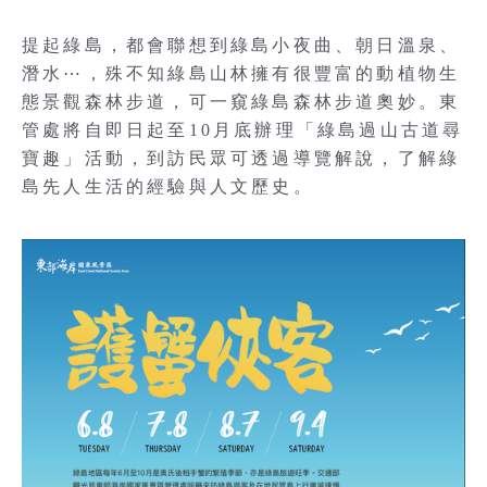
提起綠島，都會聯想到綠島小夜曲、朝日溫泉、
潛水⋯，殊不知綠島山林擁有很豐富的動植物生
態景觀森林步道，可一窺綠島森林步道奧妙。東
管處將自即日起至10月底辦理「綠島過山古道尋
寶趣」活動，到訪民眾可透過導覽解說，了解綠
島先人生活的經驗與人文歷史。