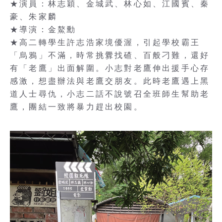
★演員：林志穎、金城武、林心如、江國賓、秦
豪、朱家麟
★導演：金鰲勳
★高二轉學生許志浩家境優渥，引起學校霸王
「烏鴉」不滿，時常挑釁找碴、百般刁難，還好
有「老鷹」出面解圍。小志對老鷹伸出援手心存
感激，想盡辦法與老鷹交朋友。此時老鷹遇上黑
道人士尋仇，小志二話不說號召全班師生幫助老
鷹，團結一致將暴力趕出校園。