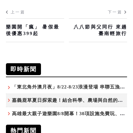
上一篇
下一篇
樂園開「瘋」 暑假最
八八節與父同行 來趟
後優惠399起
臺南輕旅行
即時新聞
「東北角外澳月夜」8/22-8/23浪漫登場 串聯五漁村、音樂、市集、火舞與慢旅共度夏夜
嘉義鹿草夏日探索趣！結合科學、農場與自然的親子小旅行
高雄最大親子遊樂園8/8開幕！30項設施免費玩、YOYO家族嗨翻暑假
熱門新聞