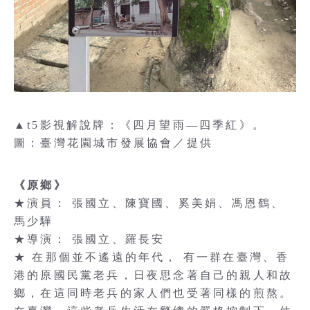
▲t5影視解說牌：《四月望雨—四季紅》。
圖：臺灣花園城市發展協會／提供
《原鄉》
★演員： 張國立、陳寶國、奚美娟、馮恩鶴、
馬少驊
★導演： 張國立、羅長安
★ 在那個並不遙遠的年代， 有一群在臺灣、香
港的原國民黨老兵，日夜思念著自己的親人和故
鄉，在這同時老兵的家人們也受著同樣的煎熬。