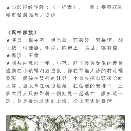
▲t3影視解說牌：《一把青》。 圖：臺灣花園
城市發展協會／提供
《風中家族》
★演員：楊祐寧、樊光耀、郭碧婷、郭采潔、胡
宇威、柯佳嬿、李淳、陶傳正、張世、鄭有傑
★導演：王童
★國共內戰那一年，小范、順子護著受傷的連長
盛鵬在小鎮裡四處逃竄，卻在罕無人跡的村莊裡
發現一個躲在甕裡的娃兒，小奉先探出頭來哈哈
大笑，還以為在玩捉迷藏。在命運的安排下，三
個大男人只好帶著一個娃兒一起逃亡，誰知這一
逃，竟是從淮北逃到上海、從上海逃到臺灣。