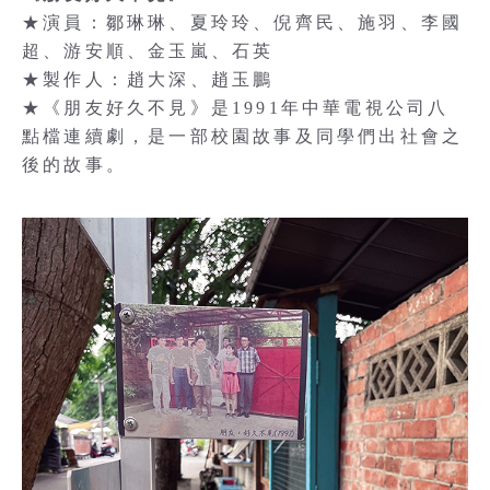
★演員：鄒琳琳、夏玲玲、倪齊民、施羽、李國
超、游安順、金玉嵐、石英
★製作人：趙大深、趙玉鵬
★《朋友好久不見》是1991年中華電視公司八
點檔連續劇，是一部校園故事及同學們出社會之
後的故事。