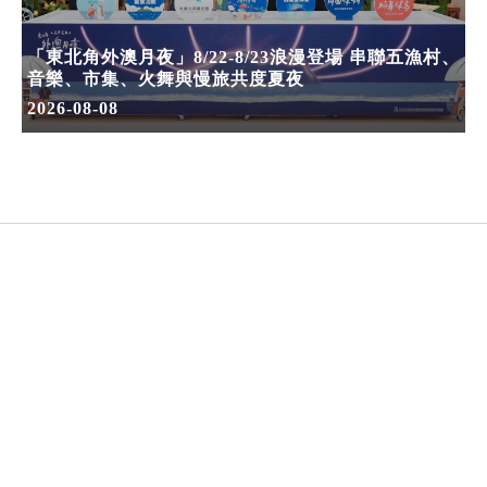
「東北角外澳月夜」8/22-8/23浪漫登場 串聯五漁村、
音樂、市集、火舞與慢旅共度夏夜
2026-08-08