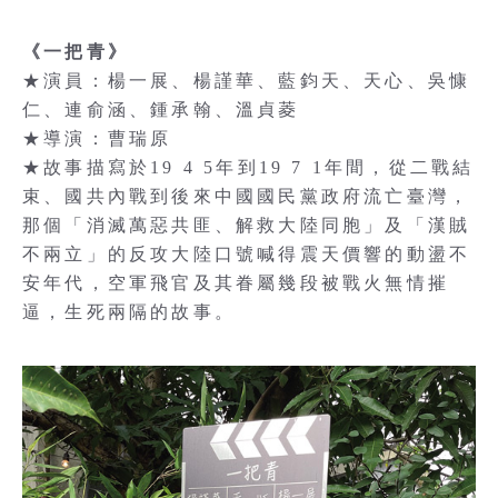
《一把青》
★演員：楊一展、楊謹華、藍鈞天、天心、吳慷
仁、連俞涵、鍾承翰、溫貞菱
★導演：曹瑞原
★故事描寫於19 4 5年到19 7 1年間，從二戰結
束、國共內戰到後來中國國民黨政府流亡臺灣，
那個「消滅萬惡共匪、解救大陸同胞」及「漢賊
不兩立」的反攻大陸口號喊得震天價響的動盪不
安年代，空軍飛官及其眷屬幾段被戰火無情摧
逼，生死兩隔的故事。