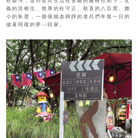
在臺灣，這些老兵生活在警總的嚴格控制下，仗
義的洪根生、憨厚的杜守正、耿直的八百黑、膽
小的朱晉，一個個鐵血錚錚的老兵們年復一日的
做著同樣的夢—回家。