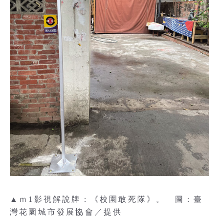
▲ｍ1影視解說牌：《校園敢死隊》。 圖：臺
灣花園城市發展協會／提供