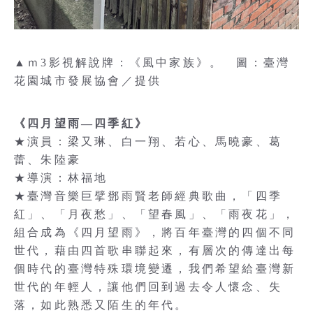
▲ｍ3影視解說牌：《風中家族》。 圖：臺灣
花園城市發展協會／提供
《四月望雨—四季紅》
★演員：梁又琳、白一翔、若心、馬曉豪、葛
蕾、朱陸豪
★導演：林福地
★臺灣音樂巨擘鄧雨賢老師經典歌曲，「四季
紅」、「月夜愁」、「望春風」、「雨夜花」，
組合成為《四月望雨》，將百年臺灣的四個不同
世代，藉由四首歌串聯起來，有層次的傳達出每
個時代的臺灣特殊環境變遷，我們希望給臺灣新
世代的年輕人，讓他們回到過去令人懷念、失
落，如此熟悉又陌生的年代。