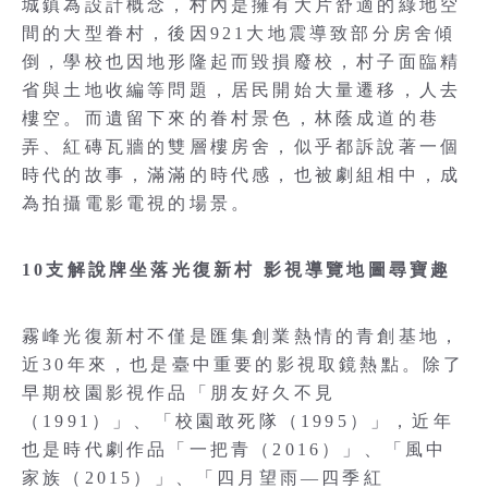
城鎮為設計概念，村內是擁有大片舒適的綠地空
間的大型眷村，後因921大地震導致部分房舍傾
倒，學校也因地形隆起而毀損廢校，村子面臨精
省與土地收編等問題，居民開始大量遷移，人去
樓空。而遺留下來的眷村景色，林蔭成道的巷
弄、紅磚瓦牆的雙層樓房舍，似乎都訴說著一個
時代的故事，滿滿的時代感，也被劇組相中，成
為拍攝電影電視的場景。
10支解說牌坐落光復新村 影視導覽地圖尋寶趣
霧峰光復新村不僅是匯集創業熱情的青創基地，
近30年來，也是臺中重要的影視取鏡熱點。除了
早期校園影視作品「朋友好久不見
（1991）」、「校園敢死隊（1995）」，近年
也是時代劇作品「一把青（2016）」、「風中
家族（2015）」、「四月望雨—四季紅