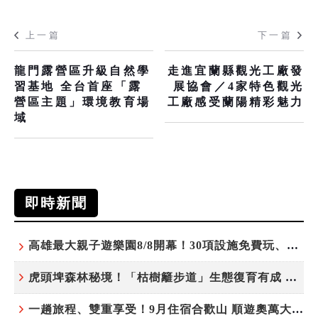
上一篇
下一篇
龍門露營區升級自然學
走進宜蘭縣觀光工廠發
習基地 全台首座「露
展協會／4家特色觀光
營區主題」環境教育場
工廠感受蘭陽精彩魅力
域
即時新聞
高雄最大親子遊樂園8/8開幕！30項設施免費玩、YOYO家族嗨翻暑假
虎頭埤森林秘境！「枯樹籬步道」生態復育有成 走進大自然生命教室
一趟旅程、雙重享受！9月住宿合歡山 順遊奧萬大10元優惠入園