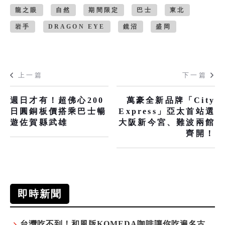
龍之眼
自然
期間限定
巴士
東北
岩手
DRAGON EYE
鏡沼
盛岡
上一篇
下一篇
週日才有！超佛心200
萬豪全新品牌「City
日圓銅板價搭乘巴士暢
Express」亞太首站選
遊佐賀縣武雄
大阪新今宮、難波兩館
齊開！
即時新聞
台灣吃不到！和風版KOMEDA咖啡讓你吃遍名古屋在地美食