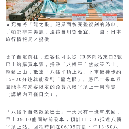
▲宛如將「龍之眼」絕景面貌完整復刻的絲巾、
手帕都非常美麗，送禮自用皆合宜。 圖：日本
旅行情報局／提供
除了自駕前往，遊客也可以從 JR盛岡站東口3號
巴士站購買車票，搭乘「八幡平自然散策巴士」
輕鬆上山，抵達「八幡平頂上站」下車後徒步約
15~20分鐘就能看到「龍之眼」。憑巴士乘車券
還能享有乘客限定的免費八幡平頂上一周導覽
（講解內容僅日文）。
「八幡平自然散策巴士」一天只有一班車來回，
早上09:10盛岡站前發車，預計11：05抵達八幡
平頂上站。回程時間在06/05前是下午13:50八