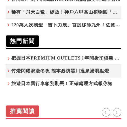
稀有「飛天白鷺」綻放！神戶六甲高山植物園「鷺草」珍貴現身
220萬人次朝聖「吉卜力展」首度移師九州！佐賀站早鳥平日套票8/10搶先開賣
熱門新聞
把握日本PREMIUM OUTLETS®年間折扣檔期 越買越划算
竹燈閃耀浪漫冬夜 熊本必訪黑川溫泉湯明點燈
旅遊日本舊行李箱別亂丟！正確處理方式報你知
推薦閱讀