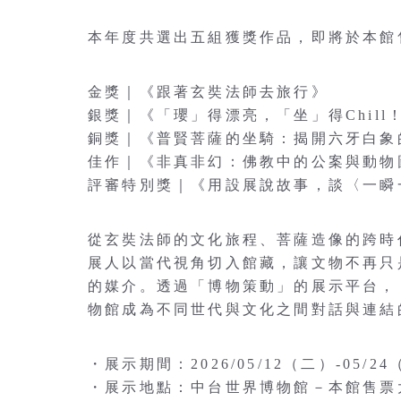
本年度共選出五組獲獎作品，即將於本館
金獎｜《跟著玄奘法師去旅行》
銀獎｜《「瓔」得漂亮，「坐」得Chill！菩
銅獎｜《普賢菩薩的坐騎：揭開六牙白象
佳作｜《非真非幻：佛教中的公案與動物
評審特別獎｜《用設展說故事，談〈一瞬
從玄奘法師的文化旅程、菩薩造像的跨時
展人以當代視角切入館藏，讓文物不再只
的媒介。透過「博物策動」的展示平台，
物館成為不同世代與文化之間對話與連結
・展示期間：2026/05/12（二）-05/2
・展示地點：中台世界博物館－本館售票