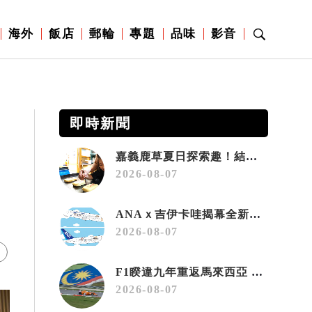
海外
飯店
郵輪
專題
品味
影音
即時新聞
嘉義鹿草夏日探索趣！結合科學、農場與自然的親子小旅行
2026-08-07
界
ANAｘ吉伊卡哇揭幕全新彩繪機「Chiikawa JET」
2026-08-07
F1睽違九年重返馬來西亞 三大國際賽事打造10月運動旅遊熱潮 賽車、自行車、路跑同週登場
2026-08-07