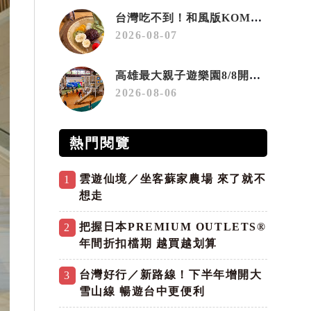
台灣吃不到！和風版KOMEDA咖啡讓你吃遍名古屋在地美食
2026-08-07
高雄最大親子遊樂園8/8開幕！30項設施免費玩、YOYO家族嗨翻暑假
2026-08-06
熱門閱覽
雲遊仙境／坐客蘇家農場 來了就不
1
想走
把握日本PREMIUM OUTLETS®
2
年間折扣檔期 越買越划算
台灣好行／新路線！下半年增開大
3
雪山線 暢遊台中更便利