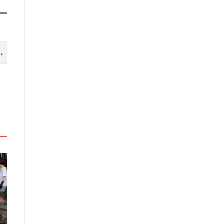
山線 暢遊台中更便利
」
嘉義鹿草夏日探索趣！結合科學、
高雄最大親子遊樂
農場與自然的親子小旅行
項設施免費玩、