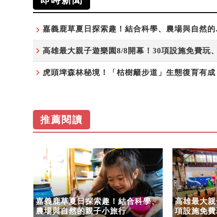
即時新聞
嘉義鹿草
推薦閱讀
步道」
嘉義鹿草夏日探索趣！結合科學、
高雄最大親子
命教
農場與自然的親子小旅行
項設施免費