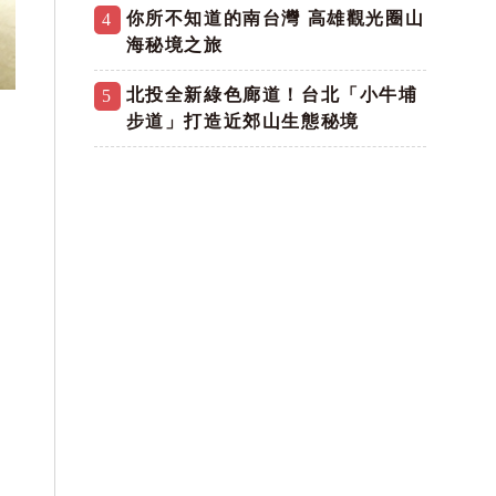
你所不知道的南台灣 高雄觀光圈山
4
海秘境之旅
北投全新綠色廊道！台北「小牛埔
5
步道」打造近郊山生態秘境