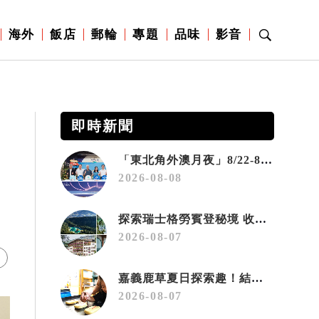
海外
飯店
郵輪
專題
品味
影音
即時新聞
「東北角外澳月夜」8/22-8/23浪漫登場 串聯五漁村、音樂、市集、火舞與慢旅共度夏夜
2026-08-08
探索瑞士格勞賓登秘境 收藏六種阿爾卑斯夏日療癒之旅
2026-08-07
嘉義鹿草夏日探索趣！結合科學、農場與自然的親子小旅行
2026-08-07