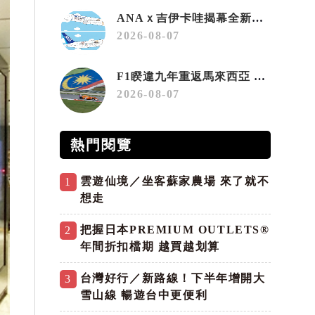
ANAｘ吉伊卡哇揭幕全新彩繪機「Chiikawa JET」
2026-08-07
F1睽違九年重返馬來西亞 三大國際賽事打造10月運動旅遊熱潮 賽車、自行車、路跑同週登場
2026-08-07
熱門閱覽
雲遊仙境／坐客蘇家農場 來了就不
1
想走
把握日本PREMIUM OUTLETS®
2
年間折扣檔期 越買越划算
台灣好行／新路線！下半年增開大
3
雪山線 暢遊台中更便利