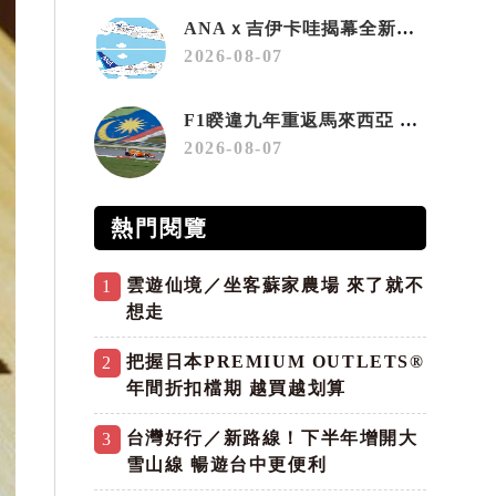
ANAｘ吉伊卡哇揭幕全新彩繪機「Chiikawa JET」
2026-08-07
F1睽違九年重返馬來西亞 三大國際賽事打造10月運動旅遊熱潮 賽車、自行車、路跑同週登場
2026-08-07
熱門閱覽
雲遊仙境／坐客蘇家農場 來了就不
1
想走
把握日本PREMIUM OUTLETS®
2
年間折扣檔期 越買越划算
台灣好行／新路線！下半年增開大
3
雪山線 暢遊台中更便利