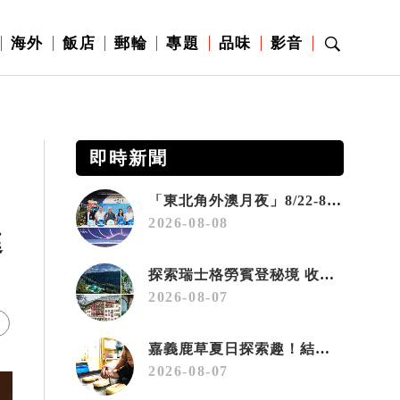
海外
飯店
郵輪
專題
品味
影音
即時新聞
「東北角外澳月夜」8/22-8/23浪漫登場 串聯五漁村、音樂、市集、火舞與慢旅共度夏夜
2026-08-08
進
探索瑞士格勞賓登秘境 收藏六種阿爾卑斯夏日療癒之旅
2026-08-07
嘉義鹿草夏日探索趣！結合科學、農場與自然的親子小旅行
2026-08-07