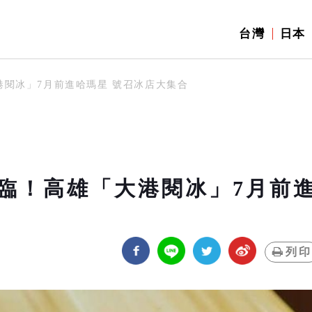
台灣
日本
閱冰」7月前進哈瑪星 號召冰店大集合
臨！高雄「大港閱冰」7月前
列印