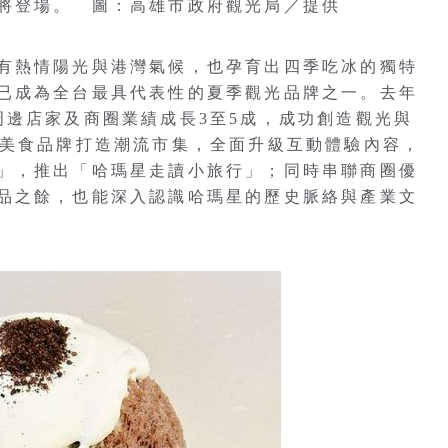
將登場。 圖：高雄市政府觀光局／提供
有熱情陽光與港灣氣候，也孕育出四季吃冰的獨特
已成為全台最具代表性的夏季觀光品牌之一。去年
周邊店家及商圈業績成長3至5成，成功創造觀光與
與美食品牌打造潮流市集，全面升級互動體驗內容，
」，推出「哈瑪星走讀小旅行」；同時串聯商圈優
品之餘，也能深入認識哈瑪星的歷史脈絡與產業文