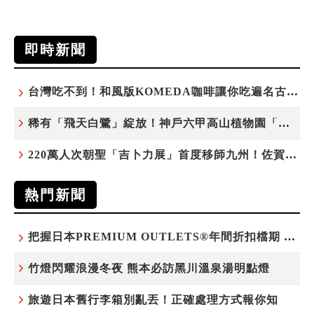
即時新聞
台灣吃不到！和風版KOMEDA咖啡讓你吃遍名古屋在地美食
稀有「飛天白鷺」綻放！神戶六甲高山植物園「鷺草」珍貴現身
220萬人次朝聖「吉卜力展」首度移師九州！佐賀站早鳥平日套票8/10搶先開賣
熱門新聞
把握日本PREMIUM OUTLETS®年間折扣檔期 越買越划算
竹燈閃耀浪漫冬夜 熊本必訪黑川溫泉湯明點燈
旅遊日本舊行李箱別亂丟！正確處理方式報你知