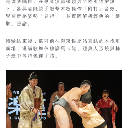
是備受矚目。在專業演員帶領與全程英語解說
下，參與者能親手敲擊木板操作「附打」音效、
學習定格姿勢「見得」，並實際解析經典的「隈
取」臉譜。
體驗結束後，還可前往與東銀座站直結的木挽町
廣場，選購歌舞伎臉譜馬卡龍、經典人形燒與柿
子最中等特色伴手禮。