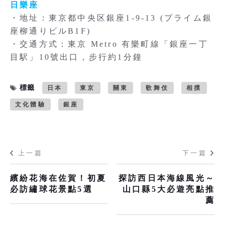
日樂座
・地址：東京都中央区銀座1-9-13 (プライム銀
座柳通りビルB1F)
・交通方式：東京 Metro 有樂町線「銀座一丁
目駅」10號出口，步行約1分鐘
標籤
日本
東京
關東
歌舞伎
相撲
文化體驗
銀座
上一篇
下一篇
繽紛花海在佐賀！初夏
探訪西日本海線風光～
必訪繡球花景點5選
山口縣5大必遊亮點推
薦