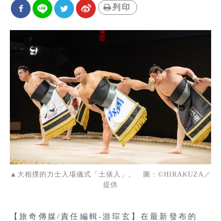
列印
▲大相撲的力士入場儀式「土俵入」。 圖：©HIRAKUZA／
提供
【旅奇傳媒/責任編輯-游琮玄】在最新發布的