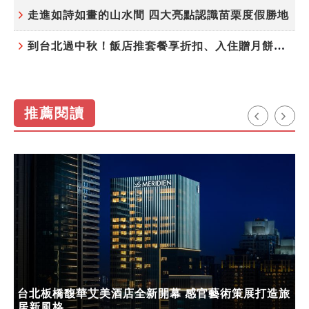
走進如詩如畫的山水間 四大亮點認識苗栗度假勝地
到台北過中秋！飯店推套餐享折扣、入住贈月餅禮盒
推薦閱讀
台北板橋馥華艾美酒店全新開幕 感官藝術策展打造旅
居新風格