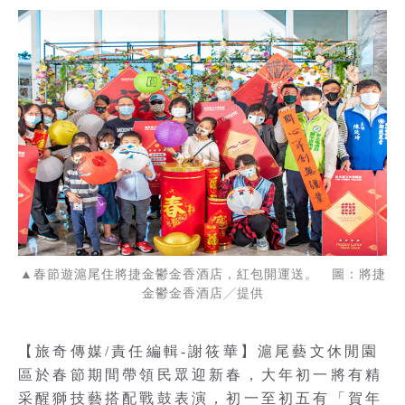
▲春節遊滬尾住將捷金鬱金香酒店，紅包開運送。 圖：將捷
金鬱金香酒店╱提供
【旅奇傳媒/責任編輯-謝筱華】滬尾藝文休閒園
區於春節期間帶領民眾迎新春，大年初一將有精
采醒獅技藝搭配戰鼓表演，初一至初五有「賀年