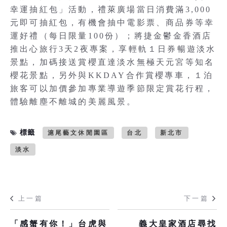
幸運抽紅包」活動，禮萊廣場當日消費滿3,000
元即可抽紅包，有機會抽中電影票、商品券等幸
運好禮（每日限量100份）；將捷金鬱金香酒店
推出心旅行3天2夜專案，享輕軌１日券暢遊淡水
景點，加碼接送賞櫻直達淡水無極天元宮等知名
櫻花景點，另外與KKDAY合作賞櫻專車，１泊
旅客可以加價參加專業導遊季節限定賞花行程，
體驗離塵不離城的美麗風景。
標籤
滬尾藝文休閒園區
台北
新北市
淡水
上一篇
下一篇
「感蟹有你！」台虎與
義大皇家酒店尋找