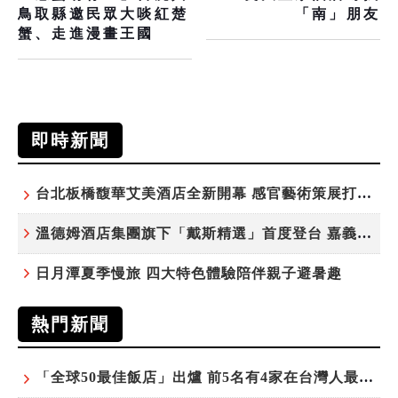
鳥取縣邀民眾大啖紅楚
「南」朋友
蟹、走進漫畫王國
即時新聞
台北板橋馥華艾美酒店全新開幕 感官藝術策展打造旅居新風格
溫德姆酒店集團旗下「戴斯精選」首度登台 嘉義首店揭新幕
日月潭夏季慢旅 四大特色體驗陪伴親子避暑趣
熱門新聞
「全球50最佳飯店」出爐 前5名有4家在台灣人最常去的城市！