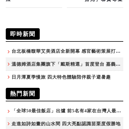
即時新聞
台北板橋馥華艾美酒店全新開幕 感官藝術策展打造旅居新風格
溫德姆酒店集團旗下「戴斯精選」首度登台 嘉義首店揭新幕
日月潭夏季慢旅 四大特色體驗陪伴親子避暑趣
熱門新聞
「全球50最佳飯店」出爐 前5名有4家在台灣人最常去的城市！
走進如詩如畫的山水間 四大亮點認識苗栗度假勝地