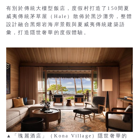
有別於傳統大樓型飯店，度假村打造了150間夏
威夷傳統茅草屋（Hale）散佈於黑沙灘旁，整體
設計融合黑熔岩海岸景觀與夏威夷傳統建築語
彙，打造隱世奢華的度假體驗。
▲「瑰麗酒店」（Kona Village）隱世奢華的