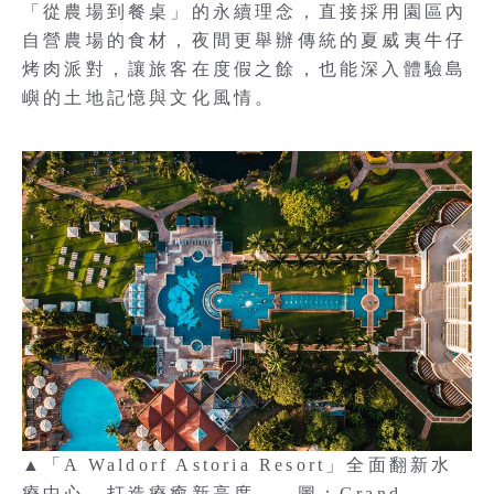
「從農場到餐桌」的永續理念，直接採用園區內
自營農場的食材，夜間更舉辦傳統的夏威夷牛仔
烤肉派對，讓旅客在度假之餘，也能深入體驗島
嶼的土地記憶與文化風情。
▲「A Waldorf Astoria Resort」全面翻新水
療中心，打造療癒新高度。 圖：Grand