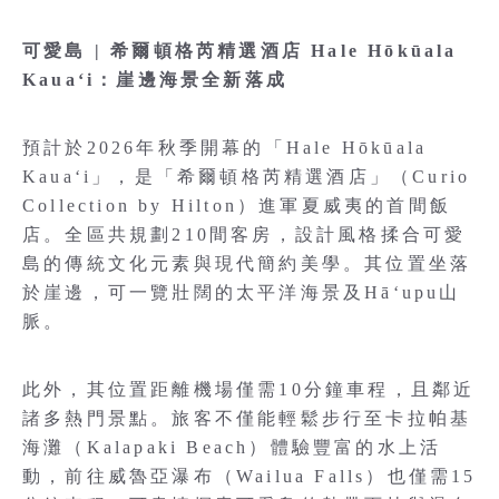
可愛島 | 希爾頓格芮精選酒店 Hale Hōkūala
Kauaʻi：崖邊海景全新落成
預計於2026年秋季開幕的「Hale Hōkūala
Kauaʻi」，是「希爾頓格芮精選酒店」（Curio
Collection by Hilton）進軍夏威夷的首間飯
店。全區共規劃210間客房，設計風格揉合可愛
島的傳統文化元素與現代簡約美學。其位置坐落
於崖邊，可一覽壯闊的太平洋海景及Hāʻupu山
脈。
此外，其位置距離機場僅需10分鐘車程，且鄰近
諸多熱門景點。旅客不僅能輕鬆步行至卡拉帕基
海灘（Kalapaki Beach）體驗豐富的水上活
動，前往威魯亞瀑布（Wailua Falls）也僅需15