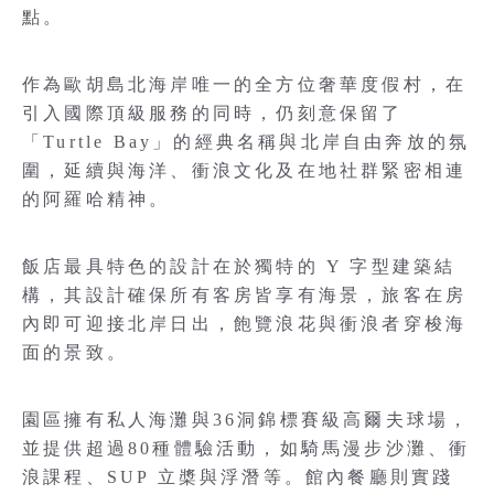
點。
作為歐胡島北海岸唯一的全方位奢華度假村，在
引入國際頂級服務的同時，仍刻意保留了
「Turtle Bay」的經典名稱與北岸自由奔放的氛
圍，延續與海洋、衝浪文化及在地社群緊密相連
的阿羅哈精神。
飯店最具特色的設計在於獨特的 Y 字型建築結
構，其設計確保所有客房皆享有海景，旅客在房
內即可迎接北岸日出，飽覽浪花與衝浪者穿梭海
面的景致。
園區擁有私人海灘與36洞錦標賽級高爾夫球場，
並提供超過80種體驗活動，如騎馬漫步沙灘、衝
浪課程、SUP 立槳與浮潛等。館內餐廳則實踐