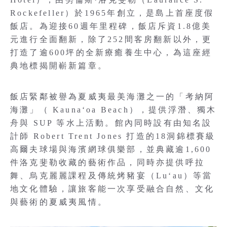
Rockefeller）於1965年創立，是島上首座度假
飯店。為迎接60週年里程碑，飯店斥資1.8億美
元進行全面翻新，除了252間客房翻新以外，更
打造了逾600坪的全新療癒養生中心，為這座經
典地標揭開嶄新篇章。
飯店緊鄰被譽為夏威夷最美海灘之一的「考納阿
海灘」（ Kaunaʻoa Beach），提供浮潛、獨木
舟與 SUP 等水上活動。館內同時設有由知名設
計師 Robert Trent Jones 打造的18洞錦標賽級
高爾夫球場與海濱網球俱樂部，並典藏逾1,600
件洛克斐勒收藏的藝術作品，同時亦提供呼拉
舞、烏克麗麗課程及傳統烤豬宴（Luʻau）等當
地文化體驗，讓旅客能一次享受融合自然、文化
與藝術的夏威夷風情。