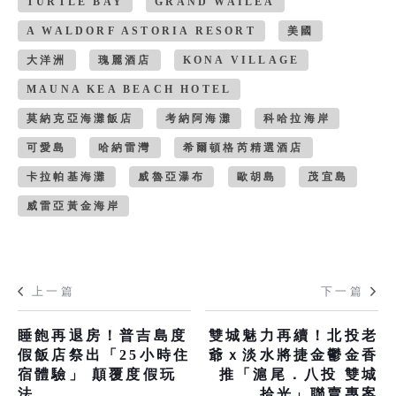
TURTLE BAY
GRAND WAILEA
A WALDORF ASTORIA RESORT
美國
大洋洲
瑰麗酒店
KONA VILLAGE
MAUNA KEA BEACH HOTEL
莫納克亞海灘飯店
考納阿海灘
科哈拉海岸
可愛島
哈納雷灣
希爾頓格芮精選酒店
卡拉帕基海灘
威魯亞瀑布
歐胡島
茂宜島
威雷亞黃金海岸
上一篇
下一篇
睡飽再退房！普吉島度
雙城魅力再續！北投老
假飯店祭出「25小時住
爺ｘ淡水將捷金鬱金香
宿體驗」 顛覆度假玩
推「滬尾．八投 雙城
法
拾光」聯賣專案