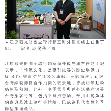
▲江原觀光財團全球行銷室海外觀光組主任趙丁
紀。 記者-謝旻蒨／攝
江原觀光財團全球行銷室海外觀光組主任趙丁紀
表示，「韓流文化」是吸引旅客的關鍵驅動力，
從 BTS 曾造訪的江陵公車站、三陟海岸，到與
台灣綜藝節目合作拍攝的取景地，皆成功帶動粉
絲朝聖熱潮。此外，冬季雪景與戶外活動亦深受
台灣旅客青睞，包括平昌滑雪場、華川山鱒魚冰
釣慶典及冰上健行等體驗，已成為具代表性的季
節型旅遊產品。