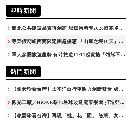
即時新聞
新北公共建設品質再創高 城鄉局勇奪2026國家卓越建設獎6項殊榮
尊榮假期紐西蘭限定團超優惠 「山嵐之境10天」挑戰市場最高CP值
單人參團旅遊趨勢 何時旅遊11/11起實施「領隊不配房」 落單更免收單房差
熱門新聞
【賴瑟珍看台灣】太平洋自行車致力創新研發 成就台灣隱形冠軍
觀光工廠／HiONE啵比星球改造廢棄樂園 打造亞洲最大寵物天堂
【賴瑟珍看台灣】再現「桃」花「園」 智慧、友善、永續成為桃園遞給國際的名片