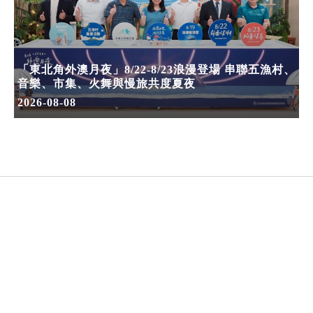
「東北角外澳月夜」8/22-8/23浪漫登場 串聯五漁村、
音樂、市集、火舞與慢旅共度夏夜
2026-08-08