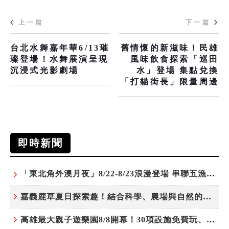
上一篇
下一篇
台北水舞嘉年華6/13璀
舊情懷的新滋味！民雄
璨登場！水舞展演呈現
風味飲食探索「巡田
沉浸式光影劇場
水」登場 集點兌換
「打貓街長」限量周邊
即時新聞
「東北角外澳月夜」8/22-8/23浪漫登場 串聯五漁村、音樂、市集、火舞與慢旅共度夏夜
嘉義鹿草夏日探索趣！結合科學、農場與自然的親子小旅行
高雄最大親子遊樂園8/8開幕！30項設施免費玩、YOYO家族嗨翻暑假