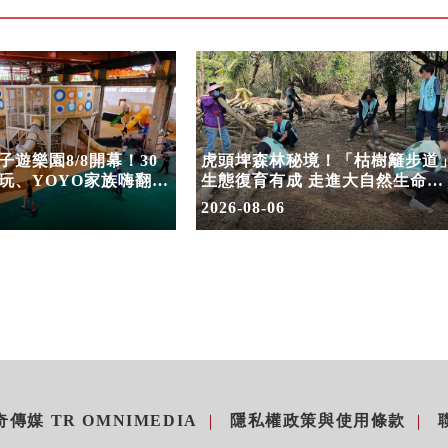
遊樂園8/8開幕！30
虎頭埤森林秘境！「枯樹籬步道
玩、YOYO家族嗨翻暑
生態復育有成 走進大自然生命教
室
2026-08-06
傳媒 TR OMNIMEDIA
隱私權政策與使用條款