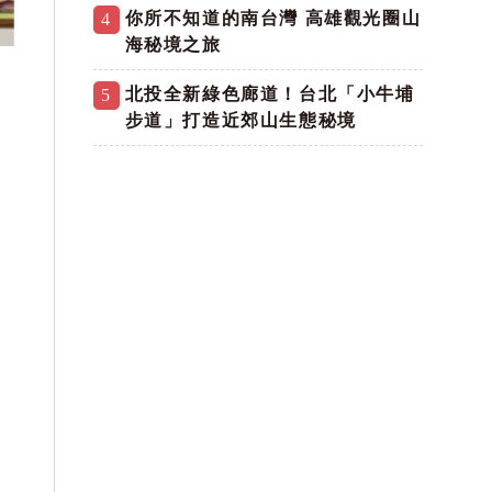
你所不知道的南台灣 高雄觀光圈山
4
海秘境之旅
北投全新綠色廊道！台北「小牛埔
5
步道」打造近郊山生態秘境