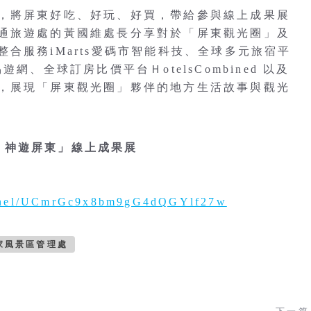
，將屏東好吃、好玩、好買，帶給參與線上成果展
通旅遊處的黃國維處長分享對於「屏東觀光圈」及
合服務iMarts愛碼市智能科技、全球多元旅宿平
易遊網、全球訂房比價平台ＨotelsCombined 以及
，展現「屏東觀光圈」夥伴的地方生活故事與觀光
能幫手，神遊屏東」線上成果展
annel/UCmrGc9x8bm9gG4dQGYlf27w
家風景區管理處