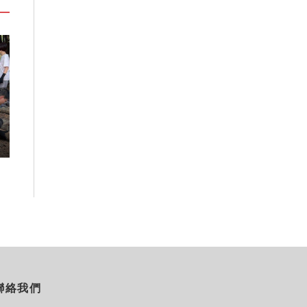
」
嘉義鹿草夏日探索趣！結合科學、
高雄最大親子遊樂
農場與自然的親子小旅行
項設施免費玩、
假
2026-08-07
2026-08-06
聯絡我們