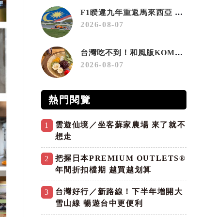
F1睽違九年重返馬來西亞 三大國際賽事打造10月運動旅遊熱潮 賽車、自行車、路跑同週登場
2026-08-07
台灣吃不到！和風版KOMEDA咖啡讓你吃遍名古屋在地美食
2026-08-07
熱門閱覽
雲遊仙境／坐客蘇家農場 來了就不
1
想走
把握日本PREMIUM OUTLETS®
2
年間折扣檔期 越買越划算
台灣好行／新路線！下半年增開大
3
雪山線 暢遊台中更便利