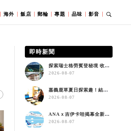
海外
飯店
郵輪
專題
品味
影音
即時新聞
探索瑞士格勞賓登秘境 收藏六種阿爾卑斯夏日療癒之旅
2026-08-07
嘉義鹿草夏日探索趣！結合科學、農場與自然的親子小旅行
2026-08-07
ANAｘ吉伊卡哇揭幕全新彩繪機「Chiikawa JET」
2026-08-07