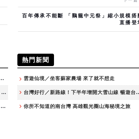
下一篇
百年傳承不能斷 「鷄籠中元祭」縮小規模搭
直播登
熱門新聞
夏日探索趣！結合科學、農場與自然的親子小旅行
雲遊仙境／坐客蘇家農場 來了就不想走
高雄最大親子遊樂園8/8開幕！30項設施免費玩、YOYO家族嗨翻暑假
台灣好行／新路線！下半年增開大雪
虎頭埤森林秘境！「枯樹籬步道」生態復育有成 走進大自然生命教室
你所不知道的南台灣 高雄觀光圈山海秘境之旅