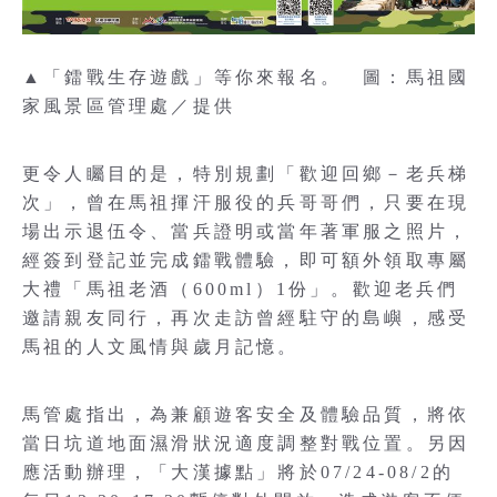
▲「鐳戰生存遊戲」等你來報名。 圖：馬祖國
家風景區管理處／提供
更令人矚目的是，特別規劃「歡迎回鄉－老兵梯
次」，曾在馬祖揮汗服役的兵哥哥們，只要在現
場出示退伍令、當兵證明或當年著軍服之照片，
經簽到登記並完成鐳戰體驗，即可額外領取專屬
大禮「馬祖老酒（600ml）1份」。歡迎老兵們
邀請親友同行，再次走訪曾經駐守的島嶼，感受
馬祖的人文風情與歲月記憶。
馬管處指出，為兼顧遊客安全及體驗品質，將依
當日坑道地面濕滑狀況適度調整對戰位置。另因
應活動辦理，「大漢據點」將於07/24-08/2的