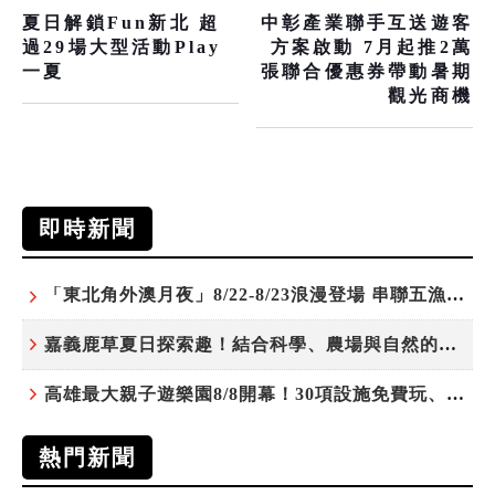
夏日解鎖Fun新北 超
中彰產業聯手互送遊客
過29場大型活動Play
方案啟動 7月起推2萬
一夏
張聯合優惠券帶動暑期
觀光商機
即時新聞
「東北角外澳月夜」8/22-8/23浪漫登場 串聯五漁村、音樂、市集、火舞與慢旅共度夏夜
嘉義鹿草夏日探索趣！結合科學、農場與自然的親子小旅行
高雄最大親子遊樂園8/8開幕！30項設施免費玩、YOYO家族嗨翻暑假
熱門新聞