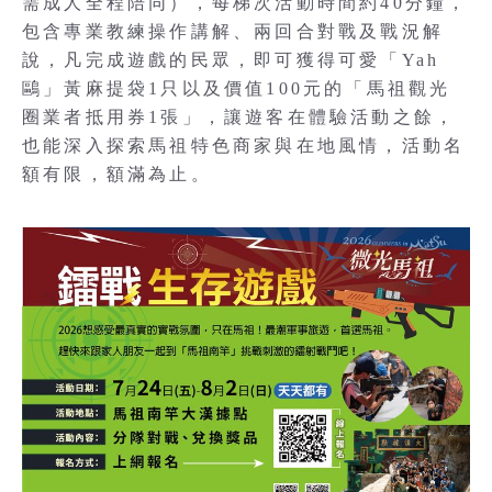
需成人全程陪同），每梯次活動時間約40分鐘，
包含專業教練操作講解、兩回合對戰及戰況解
說，凡完成遊戲的民眾，即可獲得可愛「Yah
鷗」黃麻提袋1只以及價值100元的「馬祖觀光
圈業者抵用券1張」，讓遊客在體驗活動之餘，
也能深入探索馬祖特色商家與在地風情，活動名
額有限，額滿為止。