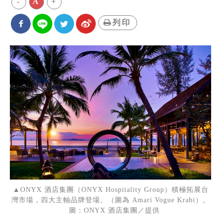
-
A
+
列印
▲ONYX 酒店集團（ONYX Hospitality Group）積極拓展台
灣市場，四大主軸品牌登場。（圖為 Amari Vogue Krabi）。
圖：ONYX 酒店集團／提供