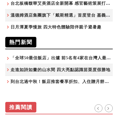
台北板橋馥華艾美酒店全新開幕 感官藝術策展打造旅居新風格
溫德姆酒店集團旗下「戴斯精選」首度登台 嘉義首店揭新幕
日月潭夏季慢旅 四大特色體驗陪伴親子避暑趣
熱門新聞
「全球50最佳飯店」出爐 前5名有4家在台灣人最常去的城市！
走進如詩如畫的山水間 四大亮點認識苗栗度假勝地
到台北過中秋！飯店推套餐享折扣、入住贈月餅禮盒
推薦閱讀