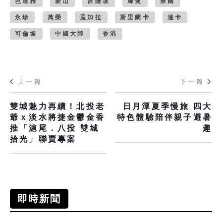
芭達雅
新山
吉隆坡
廊曼
寮國
永珍
萬榮
孟加拉
斯里蘭卡
達卡
可倫坡
中國大陸
香港
上一篇
下一篇
雙城魅力再續！北投老
日月潭夏季慢旅 四大
爺ｘ淡水將捷金鬱金香
特色體驗陪伴親子避暑
推「滬尾．八投 雙城
趣
拾光」聯賣專案
即時新聞