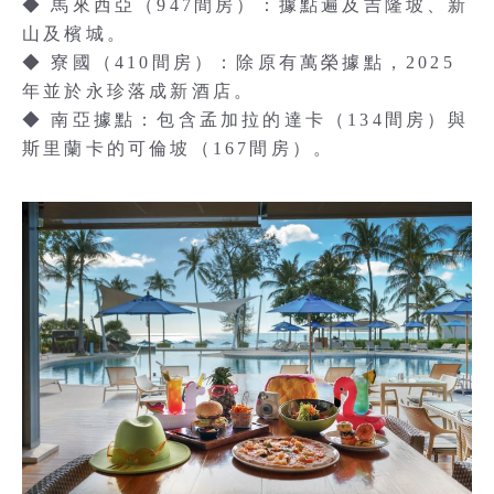
◆ 馬來西亞（947間房）：據點遍及吉隆坡、新
山及檳城。
◆ 寮國（410間房）：除原有萬榮據點，2025
年並於永珍落成新酒店。
◆ 南亞據點：包含孟加拉的達卡（134間房）與
斯里蘭卡的可倫坡（167間房）。