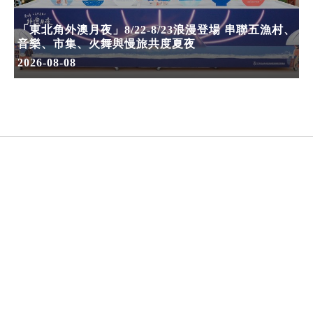
「東北角外澳月夜」8/22-8/23浪漫登場 串聯五漁村、
音樂、市集、火舞與慢旅共度夏夜
2026-08-08