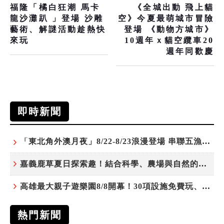
福隆「橘白狂潮 馬卡
《全城出動 飛上貓
龍沙灘趴 」登場 沙雕
空》今夏最萌城市冒險
藝術、解謎活動趁熱快
登場 《動物方城市》
來玩
10週年ｘ貓空纜車20
週年同歡慶
即時新聞
「東北角外澳月夜」8/22-8/23浪漫登場 串聯五漁村、音樂、市集、火舞與慢旅共度夏夜
嘉義鹿草夏日探索趣！結合科學、農場與自然的親子小旅行
高雄最大親子遊樂園8/8開幕！30項設施免費玩、YOYO家族嗨翻暑假
熱門新聞