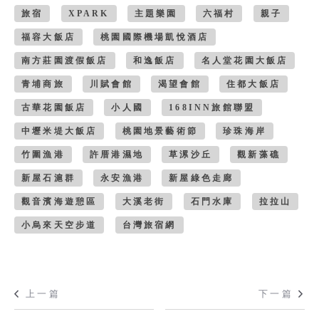
旅宿
XPARK
主題樂園
六福村
親子
福容大飯店
桃園國際機場凱悅酒店
南方莊園渡假飯店
和逸飯店
名人堂花園大飯店
青埔商旅
川賦會館
渴望會館
住都大飯店
古華花園飯店
小人國
168INN旅館聯盟
中壢米堤大飯店
桃園地景藝術節
珍珠海岸
竹圍漁港
許厝港濕地
草漯沙丘
觀新藻礁
新屋石滬群
永安漁港
新屋綠色走廊
觀音濱海遊憩區
大溪老街
石門水庫
拉拉山
小烏來天空步道
台灣旅宿網
上一篇
下一篇