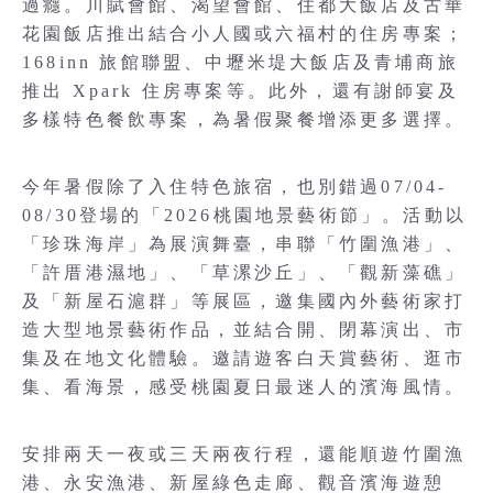
過癮。川賦會館、渴望會館、住都大飯店及古華
花園飯店推出結合小人國或六福村的住房專案；
168inn 旅館聯盟、中壢米堤大飯店及青埔商旅
推出 Xpark 住房專案等。此外，還有謝師宴及
多樣特色餐飲專案，為暑假聚餐增添更多選擇。
今年暑假除了入住特色旅宿，也別錯過07/04-
08/30登場的「2026桃園地景藝術節」。活動以
「珍珠海岸」為展演舞臺，串聯「竹圍漁港」、
「許厝港濕地」、「草漯沙丘」、「觀新藻礁」
及「新屋石滬群」等展區，邀集國內外藝術家打
造大型地景藝術作品，並結合開、閉幕演出、市
集及在地文化體驗。邀請遊客白天賞藝術、逛市
集、看海景，感受桃園夏日最迷人的濱海風情。
安排兩天一夜或三天兩夜行程，還能順遊竹圍漁
港、永安漁港、新屋綠色走廊、觀音濱海遊憩