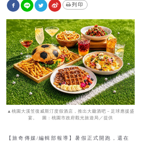
列印
▲桃園大溪笠復威斯汀度假酒店，推出大廳酒吧－足球應援盛
宴。 圖：桃園市政府觀光旅遊局／提供
【旅奇傳媒/編輯部報導】暑假正式開跑，還在