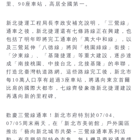
里、90座車站，高居全國第一。
新北捷運工程局長李政安補充說明，「三鶯線」
通車之後，新北捷運還有七條路線正在興建，也
包括了明年即將完工通車的「萬大中和線」，以
及三鶯延伸「八德線」將與「桃園綠線」銜接；
「汐東線」、「基隆捷運」等重大建設，逐步達
成「南接桃園、中接台北，北接基隆」的串聯，
打造北臺灣軌道路網。這些路線完工後，新北市
每10萬人口享有超過3座車站，將邁向東京首爾
比肩的國際大都市，七線齊發象徵新北捷運建設
再邁向新的里程碑。
歡慶三鶯線通車！新北市府特別於07/04、
07/05周末兩天，在「新北市美術館」戶外園區
推出「藝向新北城市共榮－三鶯線通車系列活
動」有音樂節與特色市集，無人機及慶祝通車煙