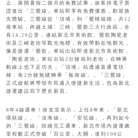
止，展開暑假二個月的免費試乘，旅客持電子票
證進出「三鶯線」車站即享有免費優惠，歡迎搶
先體驗。三鶯線從「頂埔」到「鶯桃福德」共12
座車站，跨越土城、三峽、鶯歌三大行政區，全
長14.29公里，連結新北市美術館、鶯歌陶瓷老
街及三峽老街等觀光地標，有效帶動在地觀光，
像是捷運「鶯歌」車站出站即達新北市美術館，
「陶瓷老街」車站出站2分鐘就到老街；在轉乘
動線上也下足功夫，「頂埔」站透過直通電扶
梯，免2分鐘無縫轉乘「板南線」，「三鶯線」
正式啟航將帶領市民邁入便捷新生活，也為新北
捷運建設寫下歷史新頁。
8年4線通車！侯友宜表示，上任8年來，「新北
環狀線」、「淡海線」、「安坑線」，再到如今
的「三鶯線」陸續完工通車，新北市境內捷運總
里程數正式突破「百公里」大關，達到108公