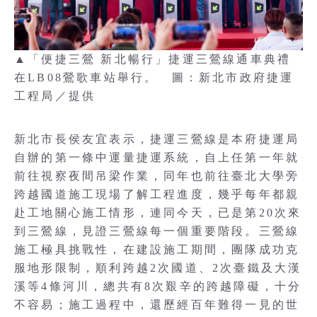
▲「便捷三鶯 新北暢行」捷運三鶯線通車典禮
在LB08鶯歌車站舉行。 圖：新北市政府捷運
工程局／提供
新北市長侯友宜表示，捷運三鶯線是本府捷運局
自辦的第一條中運量捷運系統，自上任第一年就
前往視察夜間吊梁作業，同年也前往臺北大學旁
跨越國道施工現場了解工程進度，幾乎每年都親
赴工地關心施工情形，連同今天，已是第20次來
到三鶯線，見證三鶯線每一個重要階段。三鶯線
施工極具挑戰性，在建設施工期間，團隊成功克
服地形限制，順利跨越2次國道、2次臺鐵及大漢
溪等4條河川，總共有8次艱辛的跨越障礙，十分
不容易；施工過程中，還歷經百年難得一見的世