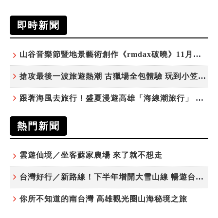
即時新聞
山谷音樂節暨地景藝術創作《rmdax破曉》11月花蓮銅門登場
搶攻最後一波旅遊熱潮 古獵場全包體驗 玩到小笠原夜遊觀星
跟著海風去旅行！盛夏漫遊高雄「海線潮旅行」 五大主題遊程探索漁村魅力
熱門新聞
雲遊仙境／坐客蘇家農場 來了就不想走
台灣好行／新路線！下半年增開大雪山線 暢遊台中更便利
你所不知道的南台灣 高雄觀光圈山海秘境之旅