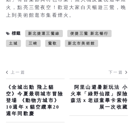
火，點亮三鶯夜空！歡迎大家白天暢遊三鶯，晚
上到美術館逛市集看煙火。
標籤
新北捷運三鶯線
便捷三鶯 新北暢行
土城
三峽
鶯歌
新北市美術館
上一篇
下一篇
《全城出動 飛上貓
阿里山避暑新玩法 小
空》今夏最萌城市冒險
火車「綠野仙蹤」探險
登場 《動物方城市》
森活ｘ老頑童畢卡索特
10週年ｘ貓空纜車20
展一次收藏
週年同歡慶