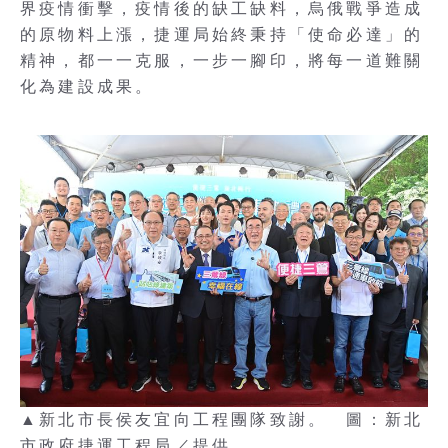
界疫情衝擊，疫情後的缺工缺料，烏俄戰爭造成
的原物料上漲，捷運局始終秉持「使命必達」的
精神，都一一克服，一步一腳印，將每一道難關
化為建設成果。
▲新北市長侯友宜向工程團隊致謝。 圖：新北
市政府捷運工程局／提供