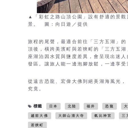
▲「彩虹之路山頂公園」設有舒適的景觀
景。 圖：向日遊／提供
旅程的尾聲，最適合前往「三方五湖」的
頂後，橫跨美濱町與若狹町的「三方五湖
座湖泊因水質與鹽度差異，會呈現出迷人
發區。讓旅人能一邊泡腳放鬆，一邊享受
從遠古恐龍、宏偉大佛到絕美湖海風光，
究竟。
標籤
日本
北陸
福井
恐龍
越前大佛
大師山清大寺
氣比神宮
三
若狹町