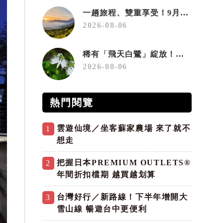
一趟旅程、雙重享受！9月住宿合歡山 順遊奧萬大10元優惠入園
2026-08-06
稀有「飛天白鷺」綻放！神戶六甲高山植物園「鷺草」珍貴現身
2026-08-06
熱門閱覽
雲遊仙境／坐客蘇家農場 來了就不
1
想走
把握日本PREMIUM OUTLETS®
2
年間折扣檔期 越買越划算
台灣好行／新路線！下半年增開大
3
雪山線 暢遊台中更便利