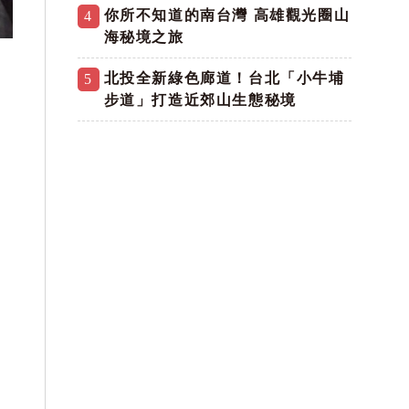
你所不知道的南台灣 高雄觀光圈山
4
海秘境之旅
北投全新綠色廊道！台北「小牛埔
5
步道」打造近郊山生態秘境