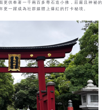
面更供奉著一千兩百多尊石造小佛，莊嚴且神祕的
年更一躍成為社群媒體上爆紅的打卡秘境。