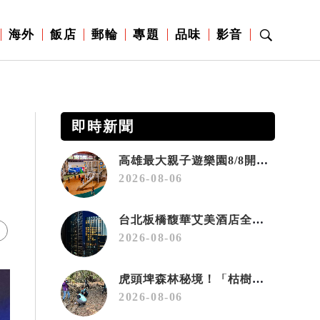
海外
飯店
郵輪
專題
品味
影音
即時新聞
高雄最大親子遊樂園8/8開幕！30項設施免費玩、YOYO家族嗨翻暑假
2026-08-06
台北板橋馥華艾美酒店全新開幕 感官藝術策展打造旅居新風格
2026-08-06
虎頭埤森林秘境！「枯樹籬步道」生態復育有成 走進大自然生命教室
2026-08-06