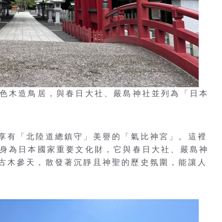
紅色木造鳥居，與春日大社、嚴島神社並列為「日本
享有「北陸道總鎮守」美譽的「氣比神宮」。這裡
，身為日本國家重要文化財，它與春日大社、嚴島神
古木參天，散發著沉靜且神聖的歷史氛圍，能讓人