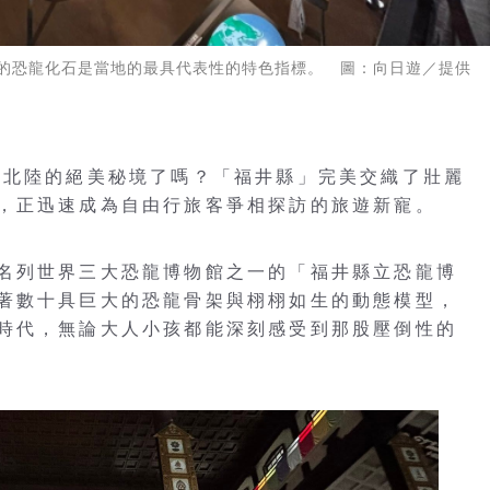
的恐龍化石是當地的最具代表性的特色指標。 圖：向日遊／提供
本北陸的絕美秘境了嗎？「福井縣」完美交織了壯麗
，正迅速成為自由行旅客爭相探訪的旅遊新寵。
名列世界三大恐龍博物館之一的「福井縣立恐龍博
著數十具巨大的恐龍骨架與栩栩如生的動態模型，
時代，無論大人小孩都能深刻感受到那股壓倒性的