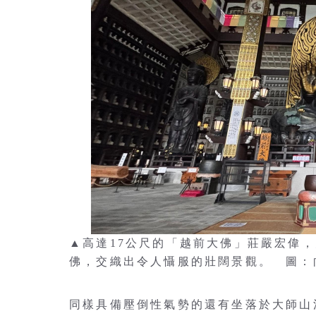
▲高達17公尺的「越前大佛」莊嚴宏偉
佛，交織出令人懾服的壯闊景觀。 圖：
同樣具備壓倒性氣勢的還有坐落於大師山