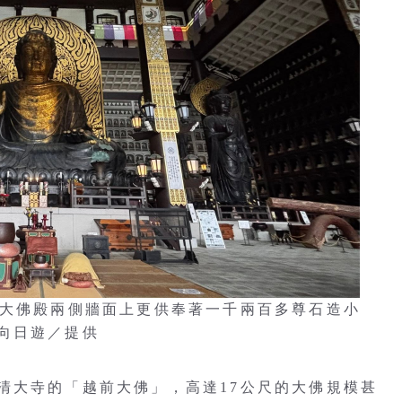
，大佛殿兩側牆面上更供奉著一千兩百多尊石造小
向日遊／提供
清大寺的「越前大佛」，高達17公尺的大佛規模甚