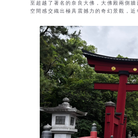
至超越了著名的奈良大佛，大佛殿兩側牆
空間感交織出極具震撼力的奇幻景觀，近