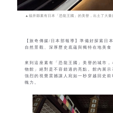
▲福井縣素有日本「恐龍王國」的美譽，出土了大量
【旅奇傳媒/日本部報導】準備好探索日
自然景觀、深厚歷史底蘊與獨特在地美食
來到這座素有「恐龍王國」美譽的城市，
物館」絕對是不容錯過的亮點。館內展示
強烈的視覺震撼讓人宛如一秒穿越回史前
魄力。