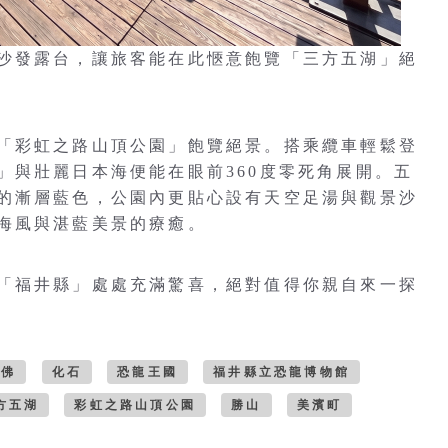
沙發露台，讓旅客能在此愜意飽覽「三方五湖」絕
「彩虹之路山頂公園」飽覽絕景。搭乘纜車輕鬆登
」與壯麗日本海便能在眼前360度零死角展開。五
的漸層藍色，公園內更貼心設有天空足湯與觀景沙
海風與湛藍美景的療癒。
「福井縣」處處充滿驚喜，絕對值得你親自來一探
大佛
化石
恐龍王國
福井縣立恐龍博物館
方五湖
彩虹之路山頂公園
勝山
美濱町