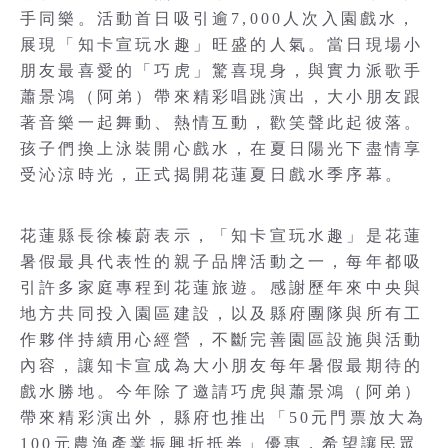
手同樂。活動首日吸引逾7,000人次入園戲水，
展現「知卡宣玩水趣」旺盛的人氣。當日現場小
朋友最喜愛的「巧虎」驚喜現身，與實力派歌手
蕭景鴻（阿弟）帶來精彩唱跳演出，大小朋友跟
著音樂一起舞動、熱情互動，歡笑聲此起彼落。
孩子們換上泳裝開心戲水，在夏日陽光下盡情享
受沁涼時光，正式揭開花蓮夏日戲水季序幕。
花蓮縣長徐榛蔚表示，「知卡宣玩水趣」是花蓮
暑假最具代表性的親子品牌活動之一，每年都吸
引許多家庭專程到花蓮旅遊。感謝歷年來中央與
地方共同投入園區建設，以及縣府團隊與所有工
作夥伴持續用心經營，不斷完善園區設施與活動
內容，讓知卡宣成為大小朋友每年暑假最期待的
戲水勝地。今年除了邀請巧虎與蕭景鴻（阿弟）
帶來精彩演出外，縣府也推出「50元門票放大為
100元農漁產業振興折抵券」優惠，希望讓民眾