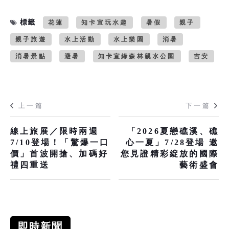
標籤
花蓮
知卡宣玩水趣
暑假
親子
親子旅遊
水上活動
水上樂園
消暑
消暑景點
避暑
知卡宣綠森林親水公園
吉安
上一篇
下一篇
線上旅展／限時兩週
「2026夏戀礁溪、礁
7/10登場！「驚爆一口
心一夏」7/28登場 邀
價」首波開搶、加碼好
您見證精彩綻放的國際
禮四重送
藝術盛會
即時新聞