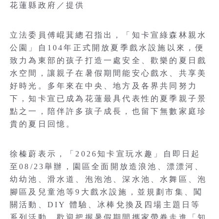
花蓮縣政府／提供
立法委員傅崐萁總召指出，「知卡宣綠森林親水
公園」自104年正式開放夏季戲水設施以來，便
致力為東部的孩子打造一處安全、歡樂的夏日戲
水空間，讓親子在暑假期間能安心戲水、共享美
好時光。多年來在中央、地方及各界共同努力
下，知卡宣已成為花蓮最具代表性的夏季親子景
點之一，陪伴許多孩子成長，也留下無數家庭珍
貴的夏日回憶。
徐榛蔚表示，「2026知卡宣玩水趣」自即日起
至08/23舉辦，園區全面開放造浪池、漂漂河、
幼幼池、滑水道、泡泡池、深水池、水舞區、泡
腳區及兒童池等9大戲水設施，並規劃市集、闖
關活動、DIY 體驗、冰棒兌換及四場主題日等
系列活動，歡迎把握暑假期間攜家帶眷走進「知