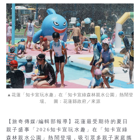
▲花蓮「知卡宣玩水趣」在「知卡宣綠森林親水公園」熱鬧登
場。 圖：花蓮縣政府／來源
【旅奇傳媒/編輯部報導】花蓮最受期待的夏日
親子盛事「2026知卡宣玩水趣」在「知卡宣綠
森林親水公園」熱鬧登場，吸引眾多親子家庭攜