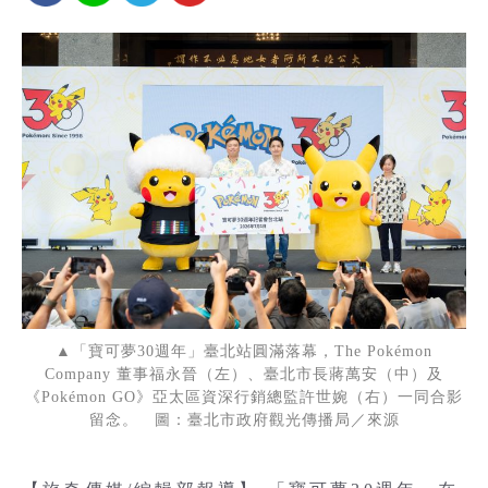
▲「寶可夢30週年」臺北站圓滿落幕，The Pokémon
Company 董事福永晉（左）、臺北市長蔣萬安（中）及
《Pokémon GO》亞太區資深行銷總監許世婉（右）一同合影
留念。 圖：臺北市政府觀光傳播局／來源