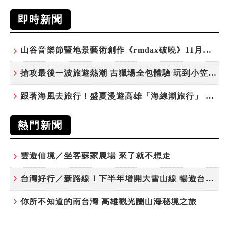
即時新聞
山谷音樂節暨地景藝術創作《rmdax破曉》11月花蓮銅門登場
搶攻最後一波旅遊熱潮 古獵場全包體驗 玩到小笠原夜遊觀星
跟著海風去旅行！盛夏漫遊高雄「海線潮旅行」 五大主題遊程探索漁村魅力
熱門新聞
雲遊仙境／坐客蘇家農場 來了就不想走
台灣好行／新路線！下半年增開大雪山線 暢遊台中更便利
你所不知道的南台灣 高雄觀光圈山海秘境之旅