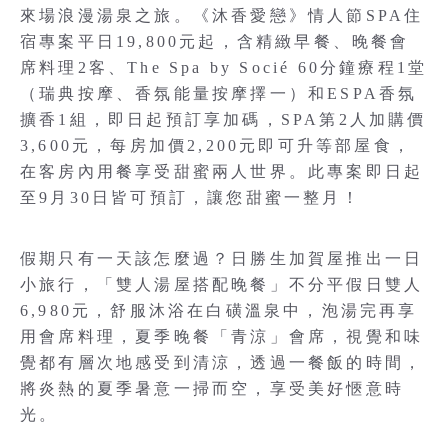
來場浪漫湯泉之旅。《沐香愛戀》情人節SPA住
宿專案平日19,800元起，含精緻早餐、晚餐會
席料理2客、The Spa by Socié 60分鐘療程1堂
（瑞典按摩、香氛能量按摩擇一）和ESPA香氛
擴香1組，即日起預訂享加碼，SPA第2人加購價
3,600元，每房加價2,200元即可升等部屋食，
在客房內用餐享受甜蜜兩人世界。此專案即日起
至9月30日皆可預訂，讓您甜蜜一整月！
假期只有一天該怎麼過？日勝生加賀屋推出一日
小旅行，「雙人湯屋搭配晚餐」不分平假日雙人
6,980元，舒服沐浴在白磺溫泉中，泡湯完再享
用會席料理，夏季晚餐「青涼」會席，視覺和味
覺都有層次地感受到清涼，透過一餐飯的時間，
將炎熱的夏季暑意一掃而空，享受美好愜意時
光。