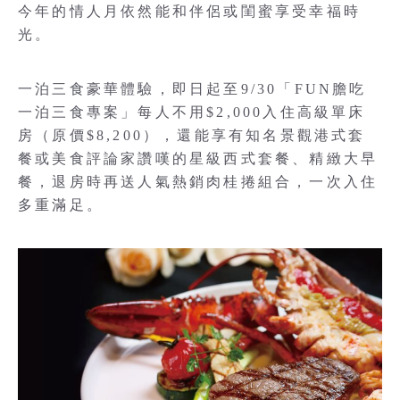
今年的情人月依然能和伴侶或閨蜜享受幸福時
光。
一泊三食豪華體驗，即日起至9/30「FUN膽吃
一泊三食專案」每人不用$2,000入住高級單床
房（原價$8,200），還能享有知名景觀港式套
餐或美食評論家讚嘆的星級西式套餐、精緻大早
餐，退房時再送人氣熱銷肉桂捲組合，一次入住
多重滿足。