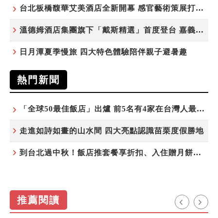
台北板橋馥華艾美酒店全新開幕 感官藝術策展打造旅居新風格
溫德姆酒店集團旗下「戴斯精選」首度登台 嘉義首店揭新幕
日月潭夏季慢旅 四大特色體驗陪伴親子避暑趣
熱門新聞
「全球50最佳飯店」出爐 前5名有4家在台灣人最常去的城市！
走進如詩如畫的山水間 四大亮點認識苗栗度假勝地
到台北過中秋！飯店推套餐享折扣、入住贈月餅禮盒
推薦閱讀