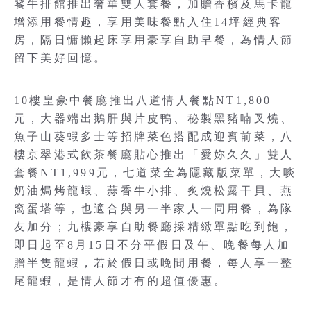
饕牛排館推出奢華雙人套餐，加贈香檳及馬卡龍
增添用餐情趣，享用美味餐點入住14坪經典客
房，隔日慵懶起床享用豪享自助早餐，為情人節
留下美好回憶。
10樓皇豪中餐廳推出八道情人餐點NT1,800
元，大器端出鵝肝與片皮鴨、秘製黑豬喃叉燒、
魚子山葵蝦多士等招牌菜色搭配成迎賓前菜，八
樓京翠港式飲茶餐廳貼心推出「愛妳久久」雙人
套餐NT1,999元，七道菜全為隱藏版菜單，大啖
奶油焗烤龍蝦、蒜香牛小排、炙燒松露干貝、燕
窩蛋塔等，也適合與另一半家人一同用餐，為隊
友加分；九樓豪享自助餐廳採精緻單點吃到飽，
即日起至8月15日不分平假日及午、晚餐每人加
贈半隻龍蝦，若於假日或晚間用餐，每人享一整
尾龍蝦，是情人節才有的超值優惠。