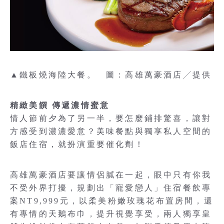
▲鐵板燒海陸大餐。 圖：高雄萬豪酒店╱提供
精緻美饌 傳遞濃情蜜意
情人節前夕為了另一半，要怎麼鋪排驚喜，讓對
方感受到濃濃愛意？美味餐點與獨享私人空間的
飯店住宿，就扮演重要催化劑！
高雄萬豪酒店要讓情侶膩在一起，眼中只有你我
不受外界打擾，規劃出「寵愛戀人」住宿餐飲專
案NT9,999元，以柔美粉嫩玫瑰花布置房間，還
有專情的天鵝布巾，提升視覺享受，兩人獨享皇