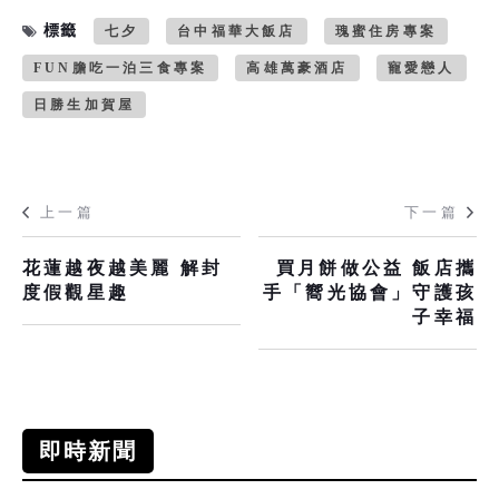
標籤
七夕
台中福華大飯店
瑰蜜住房專案
FUN膽吃一泊三食專案
高雄萬豪酒店
寵愛戀人
日勝生加賀屋
上一篇
下一篇
花蓮越夜越美麗 解封
買月餅做公益 飯店攜
度假觀星趣
手「嚮光協會」守護孩
子幸福
即時新聞