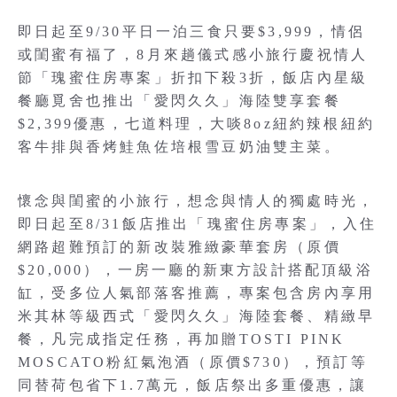
即日起至9/30平日一泊三食只要$3,999，情侶
或閨蜜有福了，8月來趟儀式感小旅行慶祝情人
節「瑰蜜住房專案」折扣下殺3折，飯店內星級
餐廳覓舍也推出「愛閃久久」海陸雙享套餐
$2,399優惠，七道料理，大啖8oz紐約辣根紐約
客牛排與香烤鮭魚佐培根雪豆奶油雙主菜。
懷念與閨蜜的小旅行，想念與情人的獨處時光，
即日起至8/31飯店推出「瑰蜜住房專案」，入住
網路超難預訂的新改裝雅緻豪華套房（原價
$20,000），一房一廳的新東方設計搭配頂級浴
缸，受多位人氣部落客推薦，專案包含房內享用
米其林等級西式「愛閃久久」海陸套餐、精緻早
餐，凡完成指定任務，再加贈TOSTI PINK
MOSCATO粉紅氣泡酒（原價$730），預訂等
同替荷包省下1.7萬元，飯店祭出多重優惠，讓