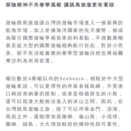
探險精神不失奢華風範 讓跳島旅遊更有看頭
遊輪跳島旅遊讓台灣的遊輪市場進入一個新興的
藍海市場，加上坐擁海洋國家的先天優勢，都成
為吸引國際遊輪爭相前來的利基點，不僅數萬噸
甚至超大型的國際遊輪能夠航行於此，對於小而
美、卻不失頂級服務的奢華型遊輪自然也將福爾
摩沙列為布局首選。
噸位數於4萬噸以內的Seabourn，相較於中大型
遊輪來說，可以更彈性的停靠各樣島嶼，不受港
口碼頭胃納量的限制，或者是暗礁群生的小島，
還可以抵達大船無法進入的冰山之間。因此，在
台灣跳島遊輪之旅，除了可以停靠金門、澎湖、
馬祖之外，還能增加基隆嶼、龜山島、小琉球、
蘭嶼、綠島，大大增加航程的獨特性與可看性。