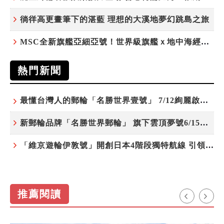
徜徉高更畫筆下的湛藍 理想的大溪地夢幻跳島之旅
MSC全新旗艦亞細亞號！世界級旗艦ｘ地中海經典 最值得期待的歐洲遊輪之旅
熱門新聞
最懂台灣人的郵輪「名勝世界壹號」 7/12絢麗啟航 分齡娛樂夜未央
新郵輪品牌「名勝世界郵輪」 旗下雲頂夢號6/15開始營運
「維京遊輪伊敦號」開創日本4階段獨特航線 引領奢華旅遊新風尚
推薦閱讀