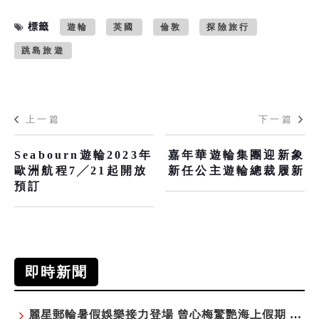
標籤
遊輪
英國
倫敦
探險旅行
跳島旅遊
上一篇
下一篇
Seabourn遊輪2023年
嘉年華遊輪集團迎新象
歐洲航程7╱21起開放
新任公主遊輪總裁履新
預訂
即時新聞
麗星郵輪暑假娛樂接力登場 曾心梅驚艷海上假期 康康、紀曉君領銜演出