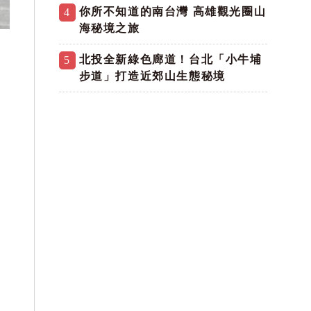
你所不知道的南台灣 高雄觀光圈山
4
海秘境之旅
北投全新綠色廊道！台北「小牛埔
5
步道」打造近郊山生態秘境