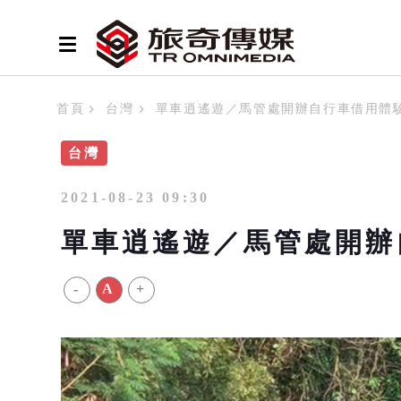
首頁
台灣
單車逍遙遊／馬管處開辦自行車借用體
台灣
2021-08-23 09:30
單車逍遙遊／馬管處開辦
-
A
+