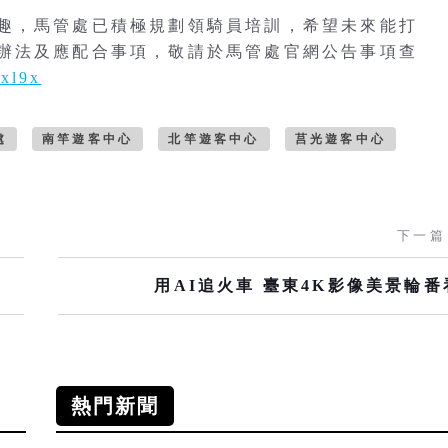
趣，馬管處已積極規劃領騎員培訓，希望未來能打
辦法及應配合事項，敬請於馬管處官網公告事項查
Oxl9x
處
南竿遊客中心
北竿遊客中心
莒光遊客中心
下一篇
用AI追火車 臺東4K影像美景輪番
熱門新聞