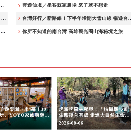
夏日探索趣！結合科學、農場與自然的親子小旅行
雲遊仙境／坐客蘇家農場 來了就不想走
高雄最大親子遊樂園8/8開幕！30項設施免費玩、YOYO家族嗨翻暑假
台灣好行／新路線！下半年增開大雪
虎頭埤森林秘境！「枯樹籬步道」生態復育有成 走進大自然生命教室
你所不知道的南台灣 高雄觀光圈山海秘境之旅
遊樂園8/8開幕！30
虎頭埤森林秘境！「枯樹籬步道
玩、YOYO家族嗨翻暑
生態復育有成 走進大自然生命教
室
2026-08-06