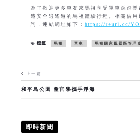
為了歡迎更多車友來馬祖享受單車踩踏樂
造安全逍遙遊的馬祖體驗行程。相關借用
詢，連結網址如下：
https://reurl.cc/Y
標籤
馬祖
單車
馬祖國家風景區管理
上一篇
和平島公園 產官學攜手淨海
即時新聞