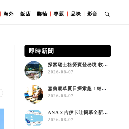
海外
飯店
郵輪
專題
品味
影音
即時新聞
探索瑞士格勞賓登秘境 收藏六種阿爾卑斯夏日療癒之旅
2026-08-07
嘉義鹿草夏日探索趣！結合科學、農場與自然的親子小旅行
2026-08-07
ANAｘ吉伊卡哇揭幕全新彩繪機「Chiikawa JET」
2026-08-07