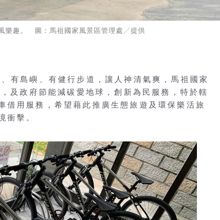
風樂趣。 圖：馬祖國家風景區管理處╱提供
風、有島嶼、有健行步道，讓人神清氣爽，馬祖國家
遊年，及政府節能減碳愛地球，創新為民服務，特於轄
車借用服務，希望藉此推廣生態旅遊及環保樂活旅
境衝擊。