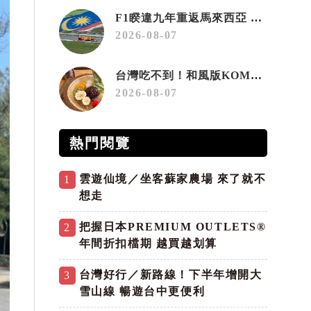
F1睽違九年重返馬來西亞 三大國際賽事打造10月運動旅遊熱潮 賽車、自行車、路跑同週登場
2026-08-07
台灣吃不到！和風版KOMEDA咖啡讓你吃遍名古屋在地美食
2026-08-07
熱門閱覽
雲遊仙境／坐客蘇家農場 來了就不
1
想走
把握日本PREMIUM OUTLETS®
2
年間折扣檔期 越買越划算
台灣好行／新路線！下半年增開大
3
雪山線 暢遊台中更便利