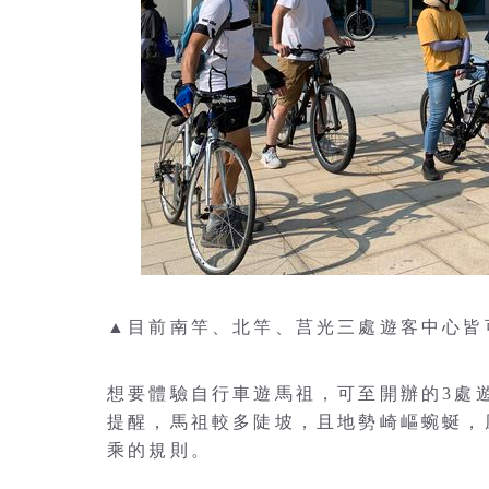
▲目前南竿、北竿、莒光三處遊客中心皆
想要體驗自行車遊馬祖，可至開辦的3處
提醒，馬祖較多陡坡，且地勢崎嶇蜿蜒，
乘的規則。