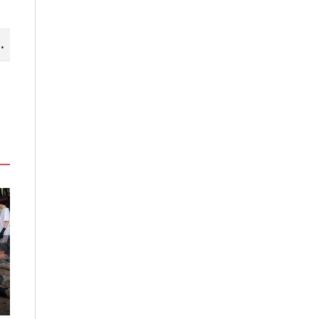
山線 暢遊台中更便利
」
嘉義鹿草夏日探索趣！結合科學、
高雄最大親子遊樂
農場與自然的親子小旅行
項設施免費玩、
假
2026-08-07
2026-08-06